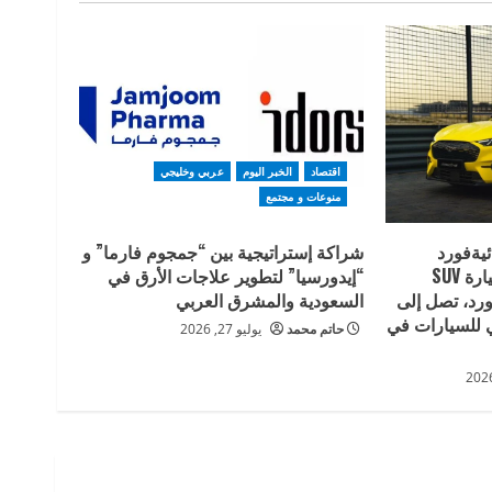
اقتصاد
الخبر اليوم
عربي وخليجي
منوعات و مجتمع
ئيةفورد
شراكة إستراتيجية بين “جمجوم فارما” و
موستانج Mach-E ، أول سيارة SUV
“إيدورسيا” لتطوير علاجات الأرق في
فورد، تصل إلى
السعودية والمشرق العربي
للسيارات في
حاتم محمد
يوليو 27, 2026