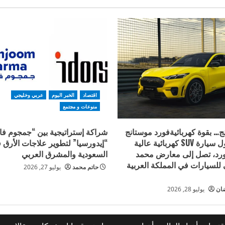
اقتصاد
الخبر اليوم
عربي وخليجي
منوعات و مجتمع
… بقوة كهربائيةفورد موستانج
شراكة إستراتيجية بين “جمجوم فار
Mach-E ، أول سيارة SUV كهربائية عالية
“إيدورسيا” لتطوير علاجات الأرق 
فورد، تصل إلى معارض محمد
السعودية والمشرق العربي
للسيارات في المملكة العربية
حاتم محمد
يوليو 27, 2026
ضان
يوليو 28, 2026