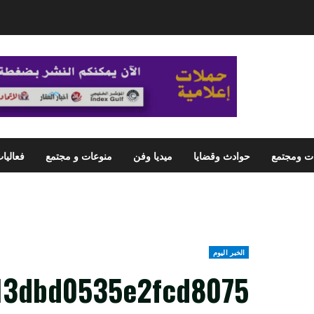
ت ومجتمع
حوادث وقضايا
ميديا وفن
منوعات و مجتمع
فعاليا
الخبر اليوم
13dbd0535e2fcd8075