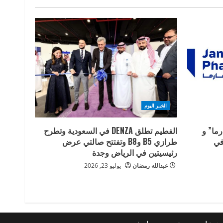
الخبر اليوم
ما” و
الفطيم تطلق DENZA في السعودية وتطرح
في
طرازي B5 وB8 وتفتتح صالتي عرض
رئيسيتين في الرياض وجدة
عبدالله رمضان
يوليو 23, 2026