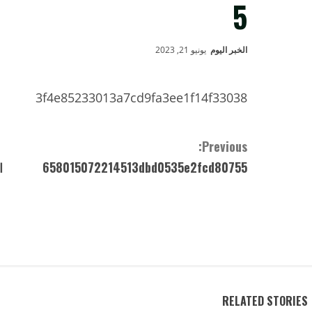
5
الخبر اليوم
يونيو 21, 2023
3f4e85233013a7cd9fa3ee1f14f33038
C
Previous:
658015072214513dbd0535e2fcd80755
ا
o
n
t
i
n
RELATED STORIES