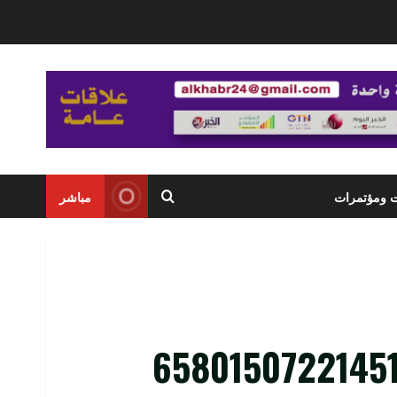
ت ومؤتمرات
مباشر
6580150722145