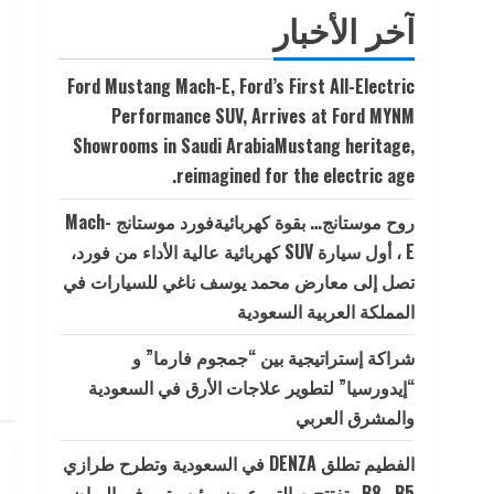
آخر الأخبار
Ford Mustang Mach-E, Ford’s First All-Electric
Performance SUV, Arrives at Ford MYNM
Showrooms in Saudi ArabiaMustang heritage,
reimagined for the electric age.
روح موستانج… بقوة كهربائيةفورد موستانج Mach-
E ، أول سيارة SUV كهربائية عالية الأداء من فورد،
تصل إلى معارض محمد يوسف ناغي للسيارات في
المملكة العربية السعودية
شراكة إستراتيجية بين “جمجوم فارما” و
“إيدورسيا” لتطوير علاجات الأرق في السعودية
والمشرق العربي
الفطيم تطلق DENZA في السعودية وتطرح طرازي
B5 وB8 وتفتتح صالتي عرض رئيسيتين في الرياض