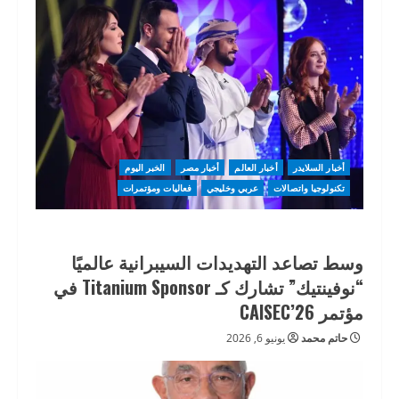
أخبار السلايدر
أخبار العالم
أخبار مصر
الخبر اليوم
تكنولوجيا واتصالات
عربي وخليجي
فعاليات ومؤتمرات
وسط تصاعد التهديدات السيبرانية عالميًا
“نوفينتيك” تشارك كـ Titanium Sponsor في
مؤتمر CAISEC’26
حاتم محمد
يونيو 6, 2026