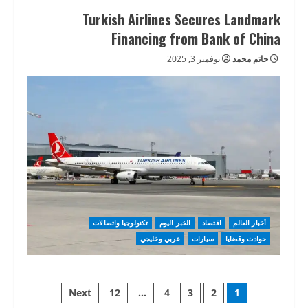
Turkish Airlines Secures Landmark
Financing from Bank of China
حاتم محمد
نوفمبر 3, 2025
أخبار العالم
اقتصاد
الخبر اليوم
تكنولوجيا واتصالات
حوادث وقضايا
سيارات
عربي وخليجي
Posts
Next
12
…
4
3
2
1