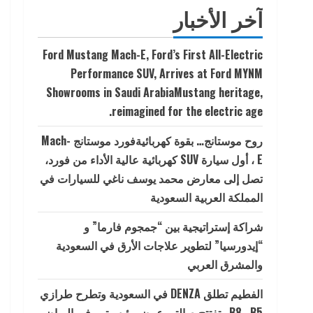
آخر الأخبار
Ford Mustang Mach-E, Ford’s First All-Electric
Performance SUV, Arrives at Ford MYNM
Showrooms in Saudi ArabiaMustang heritage,
reimagined for the electric age.
روح موستانج… بقوة كهربائيةفورد موستانج Mach-
E ، أول سيارة SUV كهربائية عالية الأداء من فورد،
تصل إلى معارض محمد يوسف ناغي للسيارات في
المملكة العربية السعودية
شراكة إستراتيجية بين “جمجوم فارما” و
“إيدورسيا” لتطوير علاجات الأرق في السعودية
والمشرق العربي
الفطيم تطلق DENZA في السعودية وتطرح طرازي
B5 وB8 وتفتتح صالتي عرض رئيسيتين في الرياض