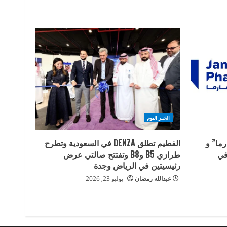
الخبر اليوم
ما” و
الفطيم تطلق DENZA في السعودية وتطرح
في
طرازي B5 وB8 وتفتتح صالتي عرض
رئيسيتين في الرياض وجدة
عبدالله رمضان
يوليو 23, 2026