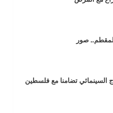
لمقطم.. صور