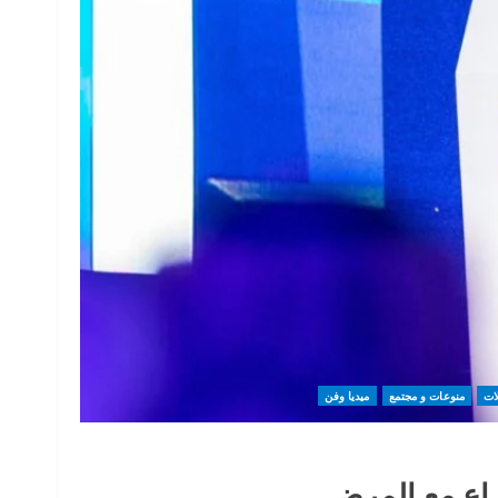
ات
منوعات و مجتمع
ميديا وفن
راع مع المرض