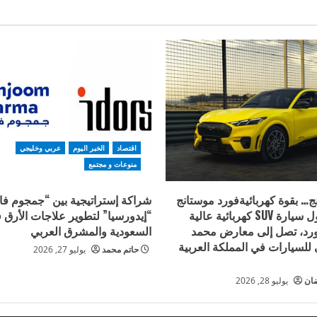
اقتصاد
الخبر اليوم
عربي وخليجي
منوعات و مجتمع
… بقوة كهربائيةفورد موستانج
شراكة إستراتيجية بين “جمجوم فار
Mach-E ، أول سيارة SUV كهربائية عالية
“إيدورسيا” لتطوير علاجات الأرق 
فورد، تصل إلى معارض محمد
السعودية والمشرق العربي
للسيارات في المملكة العربية
حاتم محمد
يوليو 27, 2026
ضان
يوليو 28, 2026