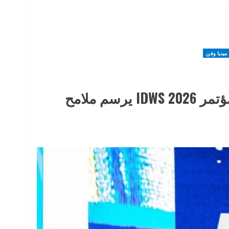
ميديا وفن
المملكة في قلب قطاع المياه العالمي.. مؤتمر IDWS 2026 يرسم ملامح