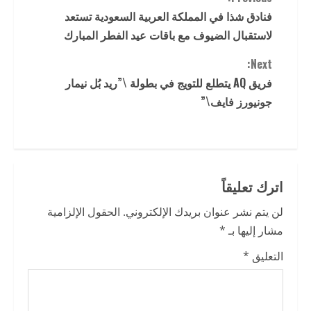
C
فنادق شذا في المملكة العربية السعودية تستعد
o
لاستقبال الضيوف مع باقات عيد الفطر المبارك
n
Next:
t
فريق AQ يتطلع للتويج في بطولة \”ريد بُل نيمار
جونيورز فايف\”
i
n
u
اترك تعليقاً
e
لن يتم نشر عنوان بريدك الإلكتروني.
الحقول الإلزامية
R
مشار إليها بـ
*
e
التعليق
*
a