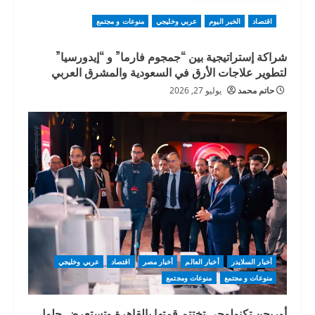
اقتصاد
الخبر اليوم
عربي وخليجي
منوعات و مجتمع
شراكة إستراتيجية بين “جمجوم فارما” و “إيدورسيا”
لتطوير علاجات الأرق في السعودية والمشرق العربي
حاتم محمد
يوليو 27, 2026
أخبار السلايدر
أخبار العالم
أخبار مصر
اقتصاد
عربي وخليجي
منوعات و مجتمع
منوعات ومجتمع
أوريجن تكنولوجي تختتم قمتها بالقاهرة وتستعرض حلول