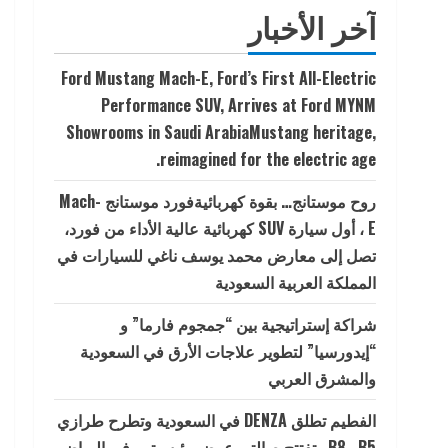
آخر الأخبار
Ford Mustang Mach-E, Ford’s First All-Electric
Performance SUV, Arrives at Ford MYNM
Showrooms in Saudi ArabiaMustang heritage,
reimagined for the electric age.
روح موستانج… بقوة كهربائيةفورد موستانج Mach-
E ، أول سيارة SUV كهربائية عالية الأداء من فورد،
تصل إلى معارض محمد يوسف ناغي للسيارات في
المملكة العربية السعودية
شراكة إستراتيجية بين “جمجوم فارما” و
“إيدورسيا” لتطوير علاجات الأرق في السعودية
والمشرق العربي
الفطيم تطلق DENZA في السعودية وتطرح طرازي
B5 وB8 وتفتتح صالتي عرض رئيسيتين في الرياض