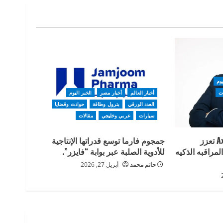
يوم
ات
أخبار العالم
أخبار مصر
الخبر اليوم
العدد الورقي
بترول وطاقة
حوادث وقضايا
سيارات
عربي وخليجي
مقالات
أكسيس كوميونيكيشنز Axis تعزز
جمجوم فارما توسع قدراتها الإنتاجية
مراقبه الذكيه
للأدوية الصلبة عبر بوابة “فايزر”.
حاتم محمد
أبريل 27, 2026