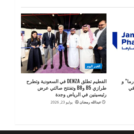
الخبر اليوم
ما” و
الفطيم تطلق DENZA في السعودية وتطرح
في
طرازي B5 وB8 وتفتتح صالتي عرض
رئيسيتين في الرياض وجدة
عبدالله رمضان
يوليو 23, 2026