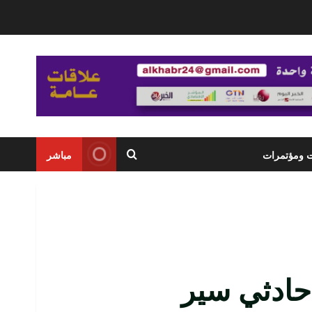
ت ومؤتمرات
مباشر
ي حادثي سير