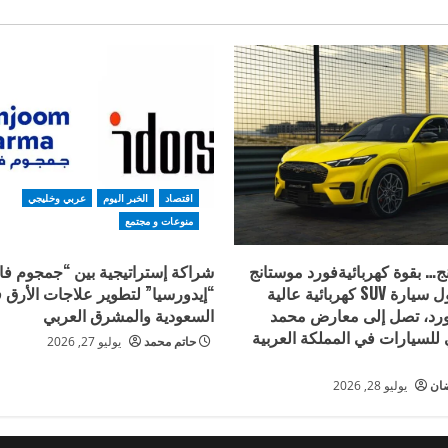
اقتصاد
الخبر اليوم
عربي وخليجي
منوعات و مجتمع
… بقوة كهربائيةفورد موستانج
شراكة إستراتيجية بين “جمجوم فار
Mach-E ، أول سيارة SUV كهربائية عالية
“إيدورسيا” لتطوير علاجات الأرق 
فورد، تصل إلى معارض محمد
السعودية والمشرق العربي
للسيارات في المملكة العربية
حاتم محمد
يوليو 27, 2026
ضان
يوليو 28, 2026