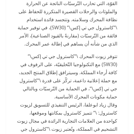
القوّة، التي تحارب التّرسبّات الناتجة عن الحرارة
والملوثات والرحلات القصيرة المتكررة للحفاظ على
نظافة المحرك وسلامته. وتتجسد فائدة استخدام
\”كاسترول جي تي إكس\” (5W30)، في توفير حماية
فائقة من التّرسبّات (مقارنةً بالقيود الصناعية)، الأمر
الذي من شأنه أن يساهم في إطالة عمر المحرك.
تتوفر زيوت المحرك \”كاسترول جي تي إكس\”
(5W30) مع التكنولوجيا التّخليقيّة، على الرفوف في
كافة أرجاء المملكة. وسيترافق إطلاق المنتج الجديد،
مع حملة إعلانية داعمة، تركّز على قدرة \”كاسترول
جي تي إكس\”، في الحماية من التّرسبّات وبالتالي
حماية مكونات المحرك الأساسية.
وقال زياد ابوعلفا، الرئيس التنفيذي للتسويق لزيوت
كاسترول: \” تتميز كاسترول بمكانتها وموقعها،
كواحدة من العلامات التجارية الرائدة في مجال زيوت
التشحيم في المملكة، وتُعتبر زيوت \”كاسترول جي