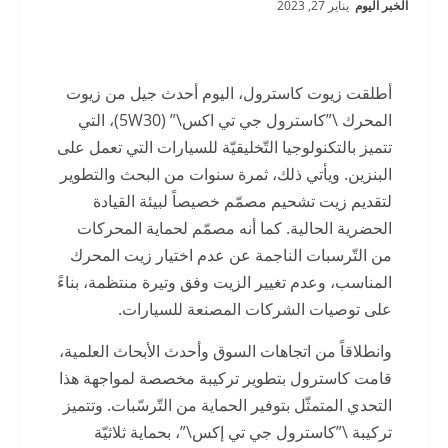
الخبر اليوم
يناير 27, 2023
أطلقت زيوت كاسترول، اليوم أحدث جيل من زيوت
المحرك \”كاسترول جي تي اكس\” (5W30)، التي
تتميز بالتكنولوجيا التّخليقيّة للسيارات التي تعمل على
البنزين. ويأتي ذلك، ثمرة سنوات من البحث والتطوير
لتقديم زيت تشحيم مصمّم خصيصاً لبيئة القيادة
الحضرية الحالية. كما أنه مصمّم لحماية المحركات
من التّرسبات الناجمة عن عدم اختيار زيت المحرك
المناسب، وعدم تغيير الزيت وفق وتيرة منتظمة، بناءً
على توصيات الشركات المصنعة للسيارات.
وانطلاقاً من اتجاهات السوق وأحدث الأبحاث العلمية،
قامت كاسترول بتطوير تركيبة مخصصة لمواجهة هذا
التحدي المتمثّل بتوفير الحماية من التّرسّبات. وتتميز
تركيبة \”كاسترول جي تي إكس\”، بحماية ثلاثيّة