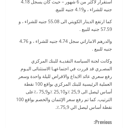
استقرار لاكثر من 6 شهور – حيث كان يسجل 4.18
جنيه للشراء ، و4.19 جنيه للبيع.
كما ارتفع الدينار الكويتي الى 55.08 جنيه للشراء ، و
57.59 جنيه للبيع .
والدرهم الاماراتي سجل 4.74 جنيه للشراء ، و 4.76
جنيه للبيع .
وكانت لجنة السياسة النقديـة للبنك المركزي
المصـري قد قررت في اجتماعهـا الاستثنائى اليـوم
رفع سعري عائد الايداع والاقراض لليلة واحدة وسعر
العملية الرئيسية للبنك المركزي بواقع 100 نقطة
أساس ليصل الى 25,9 ٪و25,10 ٪و75,9 ،٪على
الترتيب. كما تم رفع سعر الإئتمان والخصم بواقع 100
نقطة أساس ليصل الي 75,9.٪.
C
Previous: