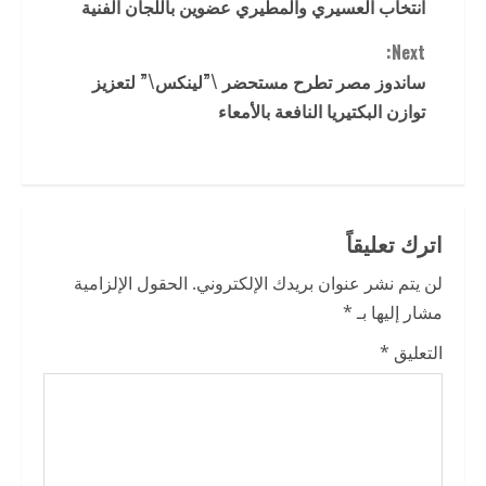
انتخاب العسيري والمطيري عضوين باللجان الفنية
o
Next:
n
ساندوز مصر تطرح مستحضر \”لينكس\” لتعزيز
t
توازن البكتيريا النافعة بالأمعاء
i
n
اترك تعليقاً
u
لن يتم نشر عنوان بريدك الإلكتروني.
الحقول الإلزامية
e
مشار إليها بـ
*
R
التعليق
*
e
a
d