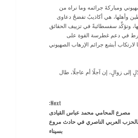
صهيوني ومباركةَ جرائمه وما نراه من
ن وأهلها، هي أكاذيبُ تفضحُ دعاوى
ها، وتؤكِّد سفسطائيةً في تزييف الحقائق
لتورط في دعم غطرسة القوة على
ًا لارتكاب أبشع جرائم الإرهاب الصهيوني
الٍ إلى زوالٍ، إن آجلًا أم عاجلًا، طال
Next:
مصرع المحامي محمد عباس القيادى
الحزب العربي الناصري في حادث مروع
بسيناء