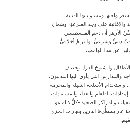
عرَ واجبها ومسئولياتها الدينية
َّة والإغاثية على وجه السرعةِ، وضمان
ِنُ الأزهر أن دعم الفلسطينيين
 دينيٌّ وشرعيٌّ، والتزامٌ أخلاقيٌّ
اذلين عن هذا الواجب.
 والأطفال والشيوخ العزل وقصف
والمدارس التي يأوي إليها المدنيونَ،
، واستخدامَ الأسلحة الثقيلة والمحرمة
صول إمداداتِ الطعام والغذاء والمساعدات
فيات والمراكز الصحية -كلُّ ذلك هو
ةُ عار يسطِّرُها التاريخ بعبارات الخزي
َهم.