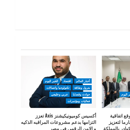
أخبار العالم
اقتصاد
الخبر اليوم
بترول وطاقة
تكنولوجيا واتصالات
ر اليوم
حوادث وقضايا
عربي وخليجي
فعاليات ومؤتمرات
قع اتفاقية
أكسيس كوميونيكيشنز Axis تعزز
ما لتعزيز
التزامها بدعم مشروعات المراقبه الذكيه
وادر بالمملكة
و الامن الرقمي في مصر