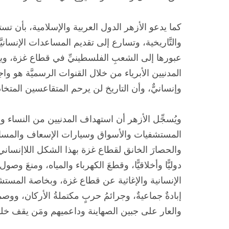
كما يدعو الأزهر الدول العربية والإسلامية، بأن تستش
والتَّاريخية، وتسارع إلى تقديم المساعدات الإنساني
عبورها إلى الشعبِ الفلسطينيِّ في قطاع غزة، ويبيّ
المدنيين الأبرياء من خلال القنوات الرسميَّة هو واجبٌ
وإنسانيٌّ، وأن التاريخ لن يرحم المتقاعسين المتخ
ويُسجِّل الأزهر أن استهداف المدنيين من النساء
المستشفيات والأسواق وسيارات الإسعاف والمساجد 
والحصارَ الخانق لقطاع غزة بهذا الشكل اللاإنساني
دوليًّا وأخلاقيًّا، وقطعَ الكهرباء والمياه، ومنعَ و
الإنسانية والإغاثية عن قطاع غزة، وبخاصة المستش
إبادةٌ جماعيةٌ، وجرائمُ حربٍ مكتملةُ الأركان، ووصم
والعار على جبين الصهاينة وداعميهم ومَن يقف خلف