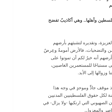
م
فلسطين وأهلها.. وهي أكاذيبُ تفضح
عزيزة، وتقديره لتشبثهم بأرضهم
لثمن والتضحيات، فالأرض أمومةٌ وعِرضٌ
أرضهم أنه خيرٌ لكم أن تموتوا على
ًى مستباحًا للمستعمرين الغاصبين،
وزوالها إلى الأبد.
اذ موقف جادٍّ وموحدٍ في وجه هذا
ينة لكل حقوق الفلسطينيين المدنيين
 الصهيوني التي ارتكبها -ولا يزال- في
اصر والمعزول.