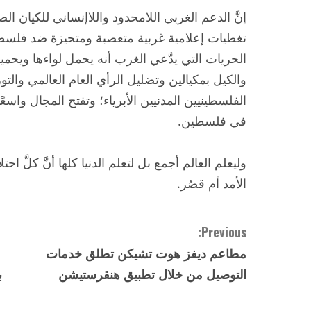
إنَّ الدعم الغربي اللامحدود واللاإنساني للكيان ال
تغطيات إعلامية غربية متعصبة ومتحيزة ضد فلسطي
الحريات التي يدَّعي الغرب أنه يحمل لواءها ويحمي
والكيل بمكيالين وتضليل الرأي العام العالمي وا
الفلسطينيين المدنيين الأبرياء؛ وتفتح المجال واسع
في فلسطين.
وليعلم العالم أجمع بل لتعلم الدنيا كلها أنَّ كلَّ احتل
الأمد أم قصُر.
C
Previous:
مطاعم ديفز هوت تشيكن تطلق خدمات
o
التوصيل من خلال تطبيق هنقرستيشن
ب
n