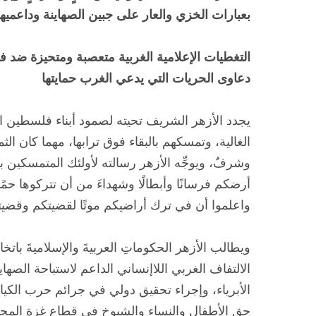
بعبارات الخزي والعار على جبين الصهاينة وداعميه
التغطيات الإعلامية الغربية متعصبة ومتحيزة ضد 
دعاوى الحريات التي يدعي الغرب حمايتها
يجدد الأزهر الشريف تحيته لصمود أبناء فلسطين ال
الغالية، وتمسكهم بالبقاء فوق ترابها، مهما كان ا
وشرفٌ، ويوجِّه الأزهر رسالته لأولئك المتمسكين ب
أرضكم فرسانًا وأبطالًا وشهداءَ من أن تتركوها حم
واعلموا أن في ترك أراضيكم موتًا لقضيتكم وقضيتنا 
ويطالب الأزهر الحكوماتِ العربيةَ والإسلاميةَ باتخ
الالتفاف الغربي اللاإنساني الداعم لاستباحة الصها
الأبرياء، وإجراء تحقيق دولي في جرائم حرب الكيان
حق الأطفال والنساء والشيوخ في قطاع غزة المح