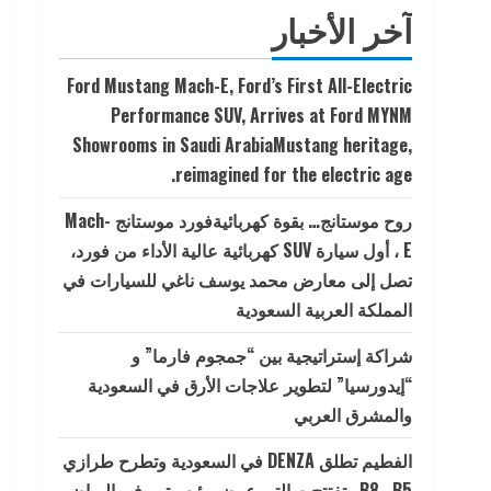
آخر الأخبار
Ford Mustang Mach-E, Ford’s First All-Electric
Performance SUV, Arrives at Ford MYNM
Showrooms in Saudi ArabiaMustang heritage,
reimagined for the electric age.
روح موستانج… بقوة كهربائيةفورد موستانج Mach-
E ، أول سيارة SUV كهربائية عالية الأداء من فورد،
تصل إلى معارض محمد يوسف ناغي للسيارات في
المملكة العربية السعودية
شراكة إستراتيجية بين “جمجوم فارما” و
“إيدورسيا” لتطوير علاجات الأرق في السعودية
والمشرق العربي
الفطيم تطلق DENZA في السعودية وتطرح طرازي
B5 وB8 وتفتتح صالتي عرض رئيسيتين في الرياض