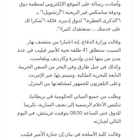
وأشادت رسالة على الموقع الإلكتروني لمنظمة دوق
ودوقة ساسكس غير الربحية \”أرتشويل\” بـ
\”الذكرى العطرة\” لدوق إدنبره، قائلة \”شكرا لك
على خدمتك … سنفتقدك كثيرا\”.
وقالت وزارة الدفاع، إنه اعتبارا من منتصف نهار
السبت، ستطلق 41 طلقة تحية للأمير فيليب في عدة
مدن من بينها لندن وإدنبرة وكارديف وبلفاست،
وكذلك في جبل طارق وفي البحر من السفن الحربية
التابعة للبحرية الملكية. وسيتم بثها عبر الإنترنت
وعلى التلفزيون للجمهور لمشاهدتها من المنزل.
وطلب من جميع المباني الحكومية في بريطانيا،
تنكيس الأعلام الرسمية إلى نصف السارية، تكريما
للدوق حتى الساعة 08:00 بتوقيت غرينتش، في اليوم
التالي لجنازته.
وقالت كلية الأسلحة في بيان إن جنازة الأمير فيليب