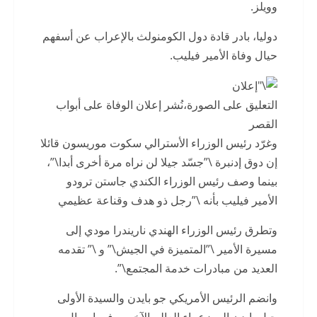
وويلز.
دوليا، بادر قادة دول الكومنولث بالإعراب عن أسفهم
حيال وفاة الأمير فيليب.
التعليق على الصورة،نُشر إعلان الوفاة على أبواب
القصر
وغرّد رئيس الوزراء الأسترالي سكوت موريسون قائلا
إن دوق إدنبرة \”جسّد جيلا لن نراه مرة أخرى أبدا\”،
بينما وصف رئيس الوزراء الكندي جاستن ترودو
الأمير فيليب بأنه \”رجل ذو هدف وقناعة عظيمي
وتطرق رئيس الوزراء الهندي ناريندرا مودي إلى
مسيرة الأمير \”المتميزة في الجيش\” و \” تقدمه
العديد من مبادرات خدمة المجتمع\”.
وانضم الرئيس الأمريكي جو بايدن والسيدة الأولى
جيل بايدن إلى زعماء العالم الآخرين في إرسال