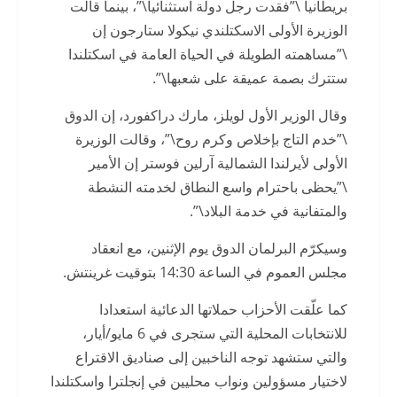
بريطانيا \”فقدت رجل دولة استثنائيا\”، بينما قالت
الوزيرة الأولى الاسكتلندي نيكولا ستارجون إن
\”مساهمته الطويلة في الحياة العامة في اسكتلندا
ستترك بصمة عميقة على شعبها\”.
وقال الوزير الأول لويلز، مارك دراكفورد، إن الدوق
\”خدم التاج بإخلاص وكرم روح\”، وقالت الوزيرة
الأولى لأيرلندا الشمالية آرلين فوستر إن الأمير
\”يحظى باحترام واسع النطاق لخدمته النشطة
والمتفانية في خدمة البلاد\”.
وسيكرّم البرلمان الدوق يوم الإثنين، مع انعقاد
مجلس العموم في الساعة 14:30 بتوقيت غرينتش.
كما علّقت الأحزاب حملاتها الدعائية استعدادا
للانتخابات المحلية التي ستجرى في 6 مايو/أيار،
والتي ستشهد توجه الناخبين إلى صناديق الاقتراع
لاختيار مسؤولين ونواب محليين في إنجلترا واسكتلندا