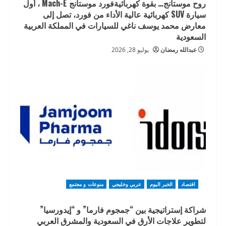
روح موستانج… بقوة كهربائيةفورد موستانج Mach-E ، أول
سيارة SUV كهربائية عالية الأداء من فورد، تصل إلى
معارض محمد يوسف ناغي للسيارات في المملكة العربية
السعودية
عبدالله رمضان
يوليو 28, 2026
اقتصاد
الخبر اليوم
عربي وخليجي
منوعات و مجتمع
شراكة إستراتيجية بين “جمجوم فارما” و “إيدورسيا”
لتطوير علاجات الأرق في السعودية والمشرق العربي