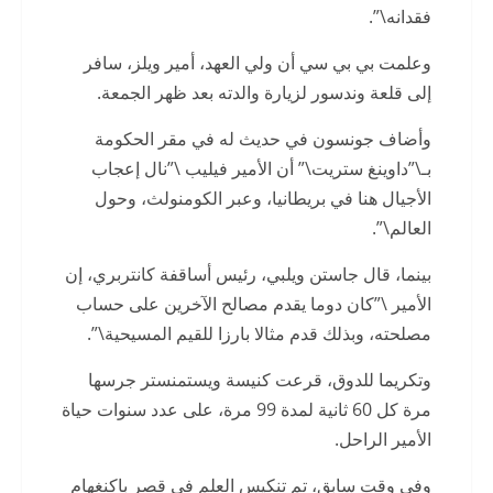
فقدانه\”.
وعلمت بي بي سي أن ولي العهد، أمير ويلز، سافر
إلى قلعة وندسور لزيارة والدته بعد ظهر الجمعة.
وأضاف جونسون في حديث له في مقر الحكومة
بـ\”داوينغ ستريت\” أن الأمير فيليب \”نال إعجاب
الأجيال هنا في بريطانيا، وعبر الكومنولث، وحول
العالم\”.
بينما، قال جاستن ويلبي، رئيس أساقفة كانتربري، إن
الأمير \”كان دوما يقدم مصالح الآخرين على حساب
مصلحته، وبذلك قدم مثالا بارزا للقيم المسيحية\”.
وتكريما للدوق، قرعت كنيسة ويستمنستر جرسها
مرة كل 60 ثانية لمدة 99 مرة، على عدد سنوات حياة
الأمير الراحل.
وفي وقت سابق، تم تنكيس العلم في قصر باكنغهام