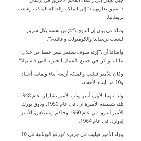
\”أعمق تعازيهما\” إلى الملكة والعائلة الملكية وشعب
بريطانيا.
وقالا في بيان إن الدوق \”كرّس نفسه بكل سرور
لشعب بريطانيا والكومنولث وعائلته\”.
وأضافا أن \”إرثه سوف يستمر ليس فقط من خلال
عائلته ولكن في جميع الأعمال الخيرية التي قام بها\”.
وكان للأمير فيليب والملكة أربعة أبناء وثمانية أحفاد
و10 من أبناء الأحفاد.
ولد ابنهما الأول، أمير ويلز، الأمير تشارلز، عام 1948،
تلته شقيقته الأميرة آن، في عام 1950، ودوق يورك،
الأمير أندرو، في عام 1960 وحاكم ويسيكس، الأمير
إدوارد، في عام 1964.
وولد الأمير فيليب في جزيرة كورفو اليونانية في 10