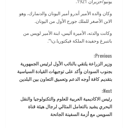
يونيو/حزيران 1921.
وكان والده الأمير أندرو أمير اليونان والدنمارك، وهو
الابن الأصغر للملك جورج الأول من اليونان.
وكانت والدته، الأميرة أليس، ابنة الأمير لويس من
باتنبرغ وحفيدة الملكة فيكتوريا.ن\”.
C
Previous:
وزير الزراعة يلتقي بالنائب الأول لرئيس الجمهورية
o
بجنوب السودان وأكد على توجيهات القيادة السياسية
n
بتقديم كافة أوجه الدعم وتعميق التعاون بين البلدين
t
Next:
رئيس الاكاديمية العربية للعلوم والتكنولوجيا والنقل
i
البحري يشيد بالتعامل المثالي لرجال هيئة قناة
السويس مع أزمة السفينة الجانحة
n