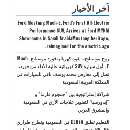
آخر الأخبار
Ford Mustang Mach-E, Ford’s First All-Electric
Performance SUV, Arrives at Ford MYNM
Showrooms in Saudi ArabiaMustang heritage,
reimagined for the electric age.
روح موستانج… بقوة كهربائيةفورد موستانج Mach-
E ، أول سيارة SUV كهربائية عالية الأداء من فورد،
تصل إلى معارض محمد يوسف ناغي للسيارات في
المملكة العربية السعودية
شراكة إستراتيجية بين “جمجوم فارما” و
“إيدورسيا” لتطوير علاجات الأرق في السعودية
والمشرق العربي
الفطيم تطلق DENZA في السعودية وتطرح طرازي
B5 وB8 وتفتتح صالتي عرض رئيسيتين في الرياض