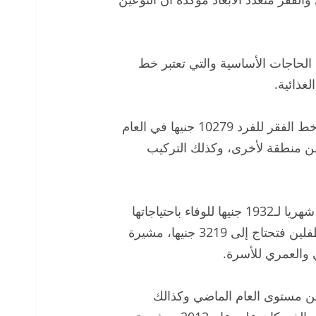
لحاجات الأساسية والتي تعتبر خط
لغذائية.
وأوضحت أنه خلال عام 2018-2019 وصلت قيمة خط الفقر للفرد 10279 جنيها في العام
لقيمة من منطقة لأخرى، وكذلك التركيب
ولفتت الليثي أن الأسرة المكونة من فردين تحتاج شهريا لـ1932 جنيها للوفاء باحتياجاتها
الأساسية أما الأسرة المكونة من فردين بالغين وطفلين فتحتاج إلى 3219 جنيها، مشيرة
ي والعمري للأسرة.
ـ29.7% وأصبح أقل من مستوى العام الماضي وكذالك