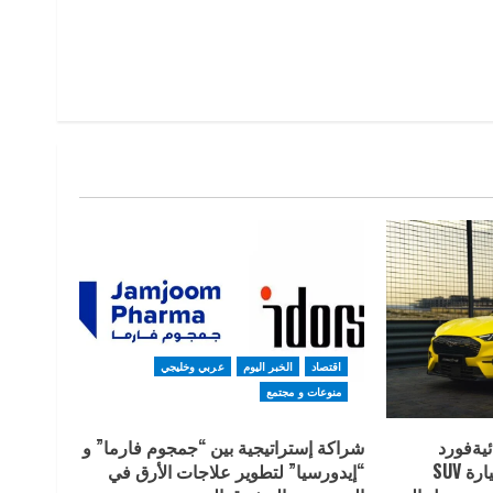
اقتصاد
الخبر اليوم
عربي وخليجي
منوعات و مجتمع
ئيةفورد
شراكة إستراتيجية بين “جمجوم فارما” و
موستانج Mach-E ، أول سيارة SUV
“إيدورسيا” لتطوير علاجات الأرق في