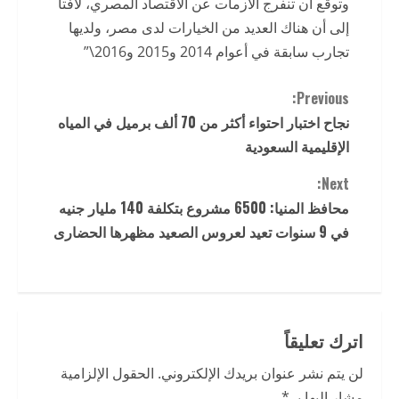
وتوقع أن تنفرج الأزمات عن الاقتصاد المصري، لافتا
إلى أن هناك العديد من الخيارات لدى مصر، ولديها
تجارب سابقة في أعوام 2014 و2015 و2016\”
C
Previous:
نجاح اختبار احتواء أكثر من 70 ألف برميل في المياه
o
الإقليمية السعودية
n
Next:
t
محافظ المنيا: 6500 مشروع بتكلفة 140 مليار جنيه
في 9 سنوات تعيد لعروس الصعيد مظهرها الحضارى
i
n
u
اترك تعليقاً
e
لن يتم نشر عنوان بريدك الإلكتروني.
الحقول الإلزامية
مشار إليها بـ
*