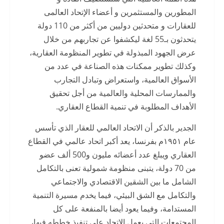
المطورين والمستثمرين و أعضاء الإتحاد العالمى
للعقارات و متحدثين دوليين من أكثر من 110 دولة
يتحدثون بـ55 لغة ليكشفوا عن تجاربهم من خلال
عرض الجهود المبذولة في تطوير المنظومة العقارية،
وكذلك تطوير ممكنات هذه الصناعة في عدد من
الأسواق العالمية، واستعراض وتبادل التجارب
والممارسات المحلية والعالمية من أجل تحقيق
الأهداف المطلوبة في تنمية القطاع العقاري.
الجدير بالذكر أن الاتحاد العالمي للعقار الذي تأسس
عام ١٩٥١م بفرنسا، يعد أكبر اتحاد عالمي في القطاع
العقاري ويبلغ عدد أعضائه مليون و500 ألف عضو
من 70 دولة، يتبنى منظومة شمولية تعنى بالتكامل
الشامل ما بين الشقين الاقتصادي والاجتماعي
والتكامل مع الشق البيئي، فيما يخدم مسيرة التنمية
المستدامة، وفيما يعود أيضا بالمنفعة على كل
المجتمعات التي يعمل الاتحاد على تنفيذ خططه فيها،