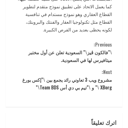
كما يعمل الاتحاد على تطبيق نموذج متقدم لتطوير
القطاع العقاري وهو نموذج مستدام في تنافسية
القطاع مثل تكنولوجيا العقار والفنتك والبروبتك،
لكونه يحظى بعديد من الفرص الكبيرة.
C
Previous:
\”فالكون ڤيز\” السعودية تعلن عن أول مختبر
o
ميتافيرس لها في السعودية.
n
Next:
t
مشروع ويب 3 تعاوني رائد يجمع بين \”إكس بورغ
XBorg \” و \”تيم بي دي أس Team BDS\”
i
n
u
اترك تعليقاً