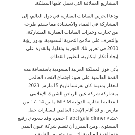
المشاريع العملاقة التي تعمل عليها المملكة.
ودعا الحربي القيادات العقارية في دول العالم، إلى
المشاركة في القمة، والاستفادة مما سيتم طرحه
من تجارب وخبرات القيادات العقارية المشاركة،
والتعرف على ملامح التجربة السعودية، ودور رؤية
2030 في تعزيز تلك التجربة وثقلها، والقدرة على
إيجاد أفكار ابتكارية، لتطوير القطاع.
يأتي فوز المملكة العربية السعودية باستضافة هذه
القمة العالمية على ضوء اجتماع الاتحاد العالمي
للعقار بمدينة كان بفرنسا تاريخ 15مارس 2023
بمشاركة شركة عين الرياض الشريك الإعلامي
للفعالية العقارية الدولية MIPIM مابين 14 -17 من
مارس. و قد أقام الإتحاد العالمي للعقارات حفل
عشاء Fiabci gala dinner حضره وفد سعودي رفيع
المستوى، ومن المقرر أن تنظم شركة عيون المدن
هذه القمة العالمية التي ستستضيف القادة و