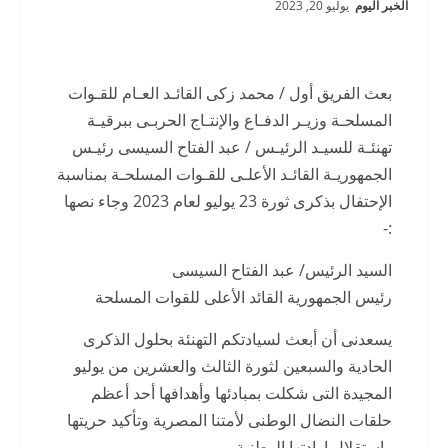
الخبر اليوم
يوليو 20, 2023
بعث الفريق أول / محمد زكى القائـد العـام للقـوات
المسلحـة وزيـر الدفـاع والإنتـاج الحربـى ببرقيـة
تهنئـة للسيـد الرئيـس / عبد الفتاح السيسى رئيـس
الجمهوريـة القائـد الأعلـى للقـوات المسلحـة بمناسبة
الإحتفال بذكرى ثورة 23 يوليو لعام 2023 وجاء نصها
:-
السيد الرئيس/ عبد الفتاح السيسى
رئيس الجمهورية القائد الأعلى للقوات المسلحة
يسعدنى أن أبعث لسيادتكم التهنئة بحلول الذكرى
الحادية والسبعين لثورة الثالث والعشرين من يوليو
المجيدة التى شكلت بمبادئها وأهدافها أحد أعظم
حلقات النضال الوطنى لأمتنا المصرية وتأكيد حريتها
وإستقلال إرادتها الوطنية .