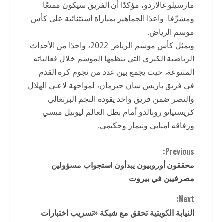
مارسيلو غالاردو، مؤكدًا أن الفريق سيكون ممتعًا
ومشرِّفا، واعدًا الجماهير بمباراة استثنائية على كأس
موسم الرياض.
ويمثل كأس موسم الرياض 2022، واحدًا من الأحداث
الرياضية الكبرى التي ينظمها الموسم خلال فعالياته
المتنوعة، حيث يجمع بين عدد من نجوم كرة القدم
في فريق باريس سان جيرمان، لمواجهة لاعبي الهلال
والنصر ضمن فريق واحد يقوده النجم البرتغالي
كريستيانو رونالدو أمام بطل العالم ليونيل ميسي
ورفاقه امبابي ونيمار وحكيمي.
C
Previous:
محققون أوروبيون يبدأون استجواب مسؤولين
o
مصرفيين في بيروت
n
Next:
t
النيابة الكويتية تحقق مع شبكة «تسريب اختبارات