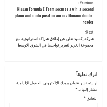
C
Previous:
Nissan Formula E Team secures a win, a second
o
place and a pole position across Monaco double-
n
header
t
Next:
شركة إكسيد تعلن عن إطلاق شراكة استراتيجية مع
i
مجموعة الغرير لتعزيز تواجدها في الشرق الاوسط
n
u
e
اترك تعليقاً
R
لن يتم نشر عنوان بريدك الإلكتروني.
الحقول الإلزامية
مشار إليها بـ
*
e
التعليق
*
a