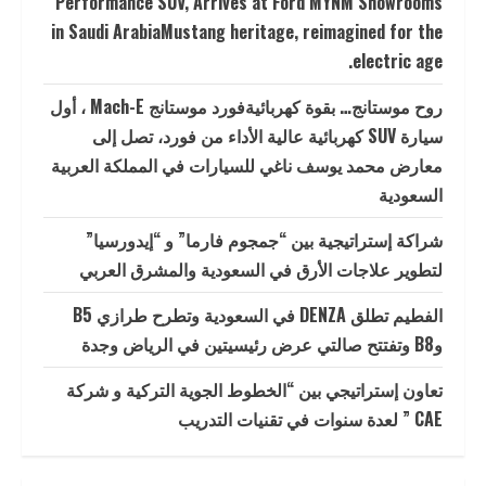
Performance SUV, Arrives at Ford MYNM Showrooms
in Saudi ArabiaMustang heritage, reimagined for the
electric age.
روح موستانج… بقوة كهربائيةفورد موستانج Mach-E ، أول
سيارة SUV كهربائية عالية الأداء من فورد، تصل إلى
معارض محمد يوسف ناغي للسيارات في المملكة العربية
السعودية
شراكة إستراتيجية بين “جمجوم فارما” و “إيدورسيا”
لتطوير علاجات الأرق في السعودية والمشرق العربي
الفطيم تطلق DENZA في السعودية وتطرح طرازي B5
وB8 وتفتتح صالتي عرض رئيسيتين في الرياض وجدة
تعاون إستراتيجي بين “الخطوط الجوية التركية و شركة
CAE ” لعدة سنوات في تقنيات التدريب