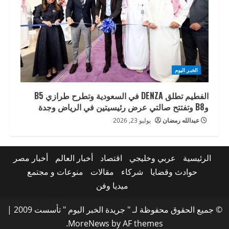
الخبر اليوم
الفطيم تطلق DENZA في السعودية وتطرح طرازي B5
وB8 وتفتتح صالتي عرض رئيسيتين في الرياض وجدة
عبدالله رمضان
يوليو 23, 2026
الرئيسية
عربي وخليجي
اقتصاد
أخبار العالم
أخبار مصر
حوادث وقضايا
شركاء
مقالات
منوعات و مجتمع
ميديا وفن
© جميع الحقوق محفوظة لـ " جريدة الخبر اليوم " تأسست 2009
|
MoreNews
by AF themes.