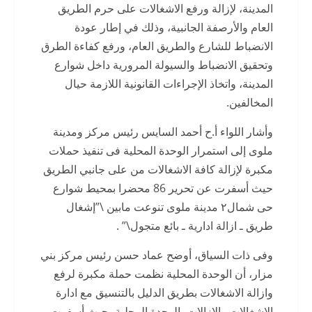
المدينة، لإزالة ورفع الاشغالات على حرم الطريق
العام والأرصفة الجانبية، وذلك في إطار عودة
الانضباط للشارع والطريق العام، ورفع كفاءة الطرق
وتحقيق الانضباط والسيولة المرورية داخل شوارع
المدينة، واتخاذ الإجراءات القانونية اللازمة حيال
المخالفين.
وأشار اللواء أ.ح أحمد السايس رئيس مركز ومدينة
ملوى إلى استمرار الوحدة المحلية فى تنفيذ حملات
مكبرة لإزالة كافة الاشغالات من على جانبي الطريق
حيث أسفرت عن تحرير 86 محضرا بمحيط شوارع
حى شمال٢ مدينة ملوى تنوعت مابين \”إشغال
طريق ـ ازالة ادارية ـ بائع متجول\” .
وفى ذات السياق، أوضح عماد حسن رئيس مركز بني
مزار، أن الوحدة المحلية نظمت حملة مكبرة لرفع
وازالة الاشغالات بطريق الدليل بالتنسيق مع ادارة
الاشغالات والازالات بالوحدة المحلية، حيث أسفرت