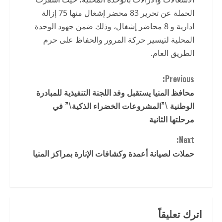
الحملة عن تحرير 83 محضر إشغال منها 75 إزالة
ادارية و 8 محاضر إشغال، وذلك ضمن جهود الوحدة
المحلية لتيسير حركة المرور والحفاظ على حرم
الطريق العام.
C
Previous:
محافظ المنيا يستقبل وفد اللجنة التنفيذية للمبادرة
o
الوطنية \”المشروعات الخضراء الذكية\” في
n
مرحلتها الثانية
t
Next:
حملات لصيانة أعمدة وكشافات الإنارة بمراكز المنيا
i
n
u
اترك تعليقاً