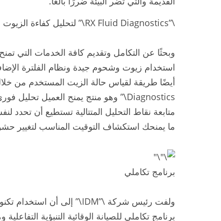
القديمة والتي تضر البيئة ضررًا بالغًا.
\”RX Fluid Diagnostics\” لتحليل كفاءة الزيوت
وبحثًا عن التكامل وتقديم كافة الخدمات التي تمنح 
Diagnostics\” وهو منتج يمنح العميل تحل
متابعة نقاط التحليل المتتالية تستطيع أن تحدد لنف
ما يمنحك استكشاف التوقيت المناسب لتغيير حشو ال
برنامج تكاملي
ولفت رئيس شركة \”IDM\” إلى أن ا