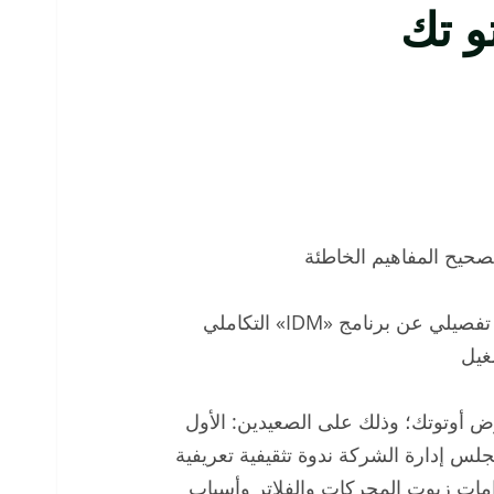
صحيح المفاهيم الخاطئة
محمد عفيفي: قدمنا للزائرين تجربة عملية وشرح تفصيلي عن برنامج «IDM» التكاملي
غيل
 معرض أوتوتك؛ وذلك على الصعيدين: الأول
لس إدارة الشركة ندوة تثقيفية تعريفية
مات زيوت المحركات والفلاتر وأسباب