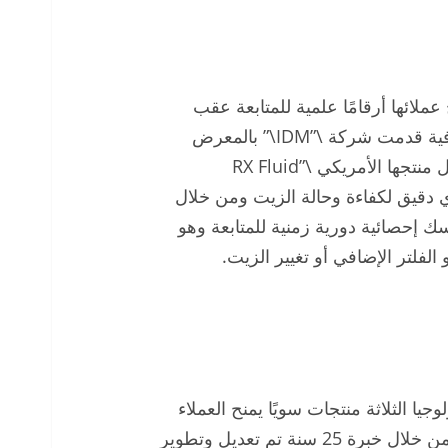
عملائها أرقامًا علمية للمتابعة عقب
استخدام زيوت وشحوم جيدة ونظام الفلترة الإضافية قدمت شركة \”IDM\” بالمعرض
أيضًا طريقة لقياس حالة الزيت المستخدم من خلال منتجها الأمريكي \”RX Fluid
يل فوري دقيق لكفاءة وحالة الزيت ومن خلال
سك إحصائية دورية زمنية للمتابعة وهو
فلتر الإضافي أو تغيير الزيت.
ستخدام تكنولوجيا الثلاثة منتجات سويًا يمنح العملاء
برنامج تكاملي للصيانة الوقائية التنبؤية التفاعلية ومن خلال خبرة 25 سنة تم تعديل وتطوير