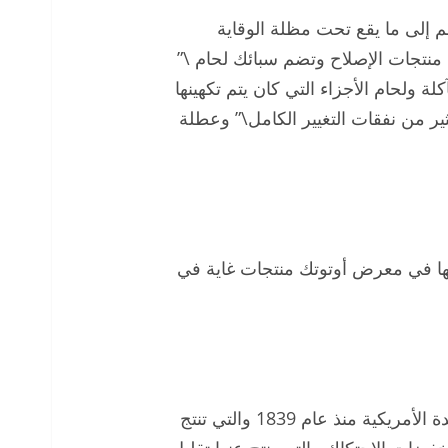
كة تنقسم إلى ما يقع تحت مظلة الوقاية
نتجات الإصلاح وتضم سبائك لحام \”
المتآكلة ولحام الأجزاء التي كان يتم تكهينها
ير من نفقات التغيير الكامل\” وعطلة
قدمت أيضًا بجناحها في معرض أوتوتك منتجات غاية في
\”وهي الشركة المٌصنعة الأقدم في الولايات المتحدة الأمريكية منذ عام 1839 والتي تنتج