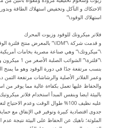
زيوت وشحوم تخليقية مزودة ومقواه باثنين من مخف
الاحتكاك و التآكل وتخفيض استهلاك الطاقة وبدوره
استهلاك الوقود\”
فلاتر ميكروتك للوقود وزيوت المحرك
و قدمت شركة \”IDM\” بالمعرض منتج ف
\”ميكروتك\” وهي صناعة مصرية بخامات أمريكية وت
\”فلترة\” الشوائب ا
بنسب مرتفعة جدًا في دورة الوقود وهو ما يمنح ا
وعمر الفلاتر الأصلية والرشاشات مرتفعة الثمن دون
والحفاظ عليها تعمل بكفاءة عالية مما يوفر من است
بالبيئة ايضا وبنفس المبدأ استخدام فلاتر ميكرو
عليه نظيف 100% طوال الوقت وعدم الاحتياج
جدوى اقتصادية كبيرة وتوفير في الإنفاق مع حماي
الملوثة؛ ناهيك عن الحفاظ على البيئة نتيجة عدم