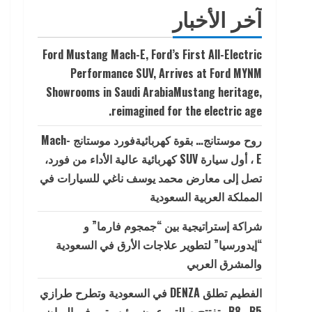
آخر الأخبار
Ford Mustang Mach-E, Ford’s First All-Electric
Performance SUV, Arrives at Ford MYNM
Showrooms in Saudi ArabiaMustang heritage,
reimagined for the electric age.
روح موستانج… بقوة كهربائيةفورد موستانج Mach-
E ، أول سيارة SUV كهربائية عالية الأداء من فورد،
تصل إلى معارض محمد يوسف ناغي للسيارات في
المملكة العربية السعودية
شراكة إستراتيجية بين “جمجوم فارما” و
“إيدورسيا” لتطوير علاجات الأرق في السعودية
والمشرق العربي
الفطيم تطلق DENZA في السعودية وتطرح طرازي
B5 وB8 وتفتتح صالتي عرض رئيسيتين في الرياض