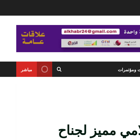
ت ومؤتمرات
مباشر
مي مميز لجناح