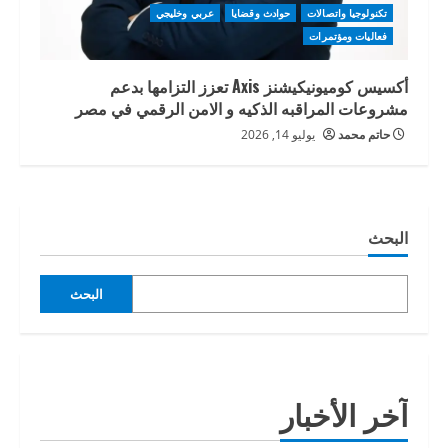
تكنولوجيا واتصالات
حوادث وقضايا
عربي وخليجي
فعاليات ومؤتمرات
أكسيس كوميونيكيشنز Axis تعزز التزامها بدعم
مشروعات المراقبه الذكيه و الامن الرقمي في مصر
حاتم محمد
يوليو 14, 2026
البحث
البحث
آخر الأخبار