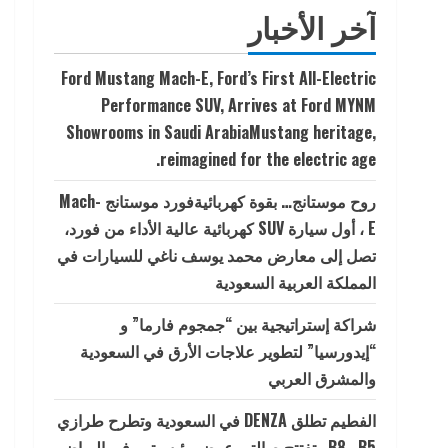
آخر الأخبار
Ford Mustang Mach-E, Ford’s First All-Electric
Performance SUV, Arrives at Ford MYNM
Showrooms in Saudi ArabiaMustang heritage,
reimagined for the electric age.
روح موستانج… بقوة كهربائيةفورد موستانج Mach-
E ، أول سيارة SUV كهربائية عالية الأداء من فورد،
تصل إلى معارض محمد يوسف ناغي للسيارات في
المملكة العربية السعودية
شراكة إستراتيجية بين “جمجوم فارما” و
“إيدورسيا” لتطوير علاجات الأرق في السعودية
والمشرق العربي
الفطيم تطلق DENZA في السعودية وتطرح طرازي
B5 وB8 وتفتتح صالتي عرض رئيسيتين في الرياض