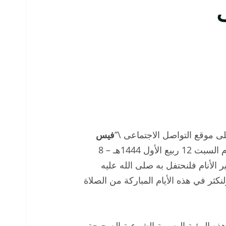
ف
لى موقع التواصل الاجتماعى \”
فيس
\”، إن المولد النبوي الشريف سيوافق هذا العام السبت 12 ربيع الأول 1444هـ – 8
د خير الأنام فلنحتفل به صلى الله عليه
نكثر في هذه الأيام المباركة من الصلاة
ئج هذه الرؤية البصرية الشرعية الصحيحة