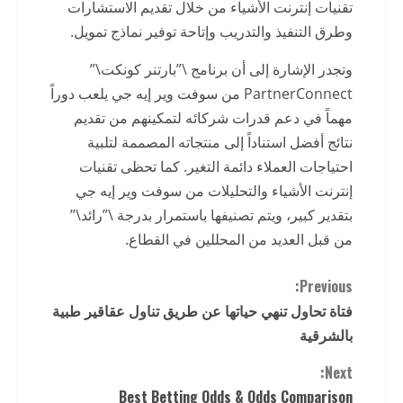
تقنيات إنترنت الأشياء من خلال تقديم الاستشارات
وطرق التنفيذ والتدريب وإتاحة توفير نماذج تمويل.
وتجدر الإشارة إلى أن برنامج \”بارتنر كونكت\”
PartnerConnect من سوفت وير إيه جي يلعب دوراً
مهماً في دعم قدرات شركائه لتمكينهم من تقديم
نتائج أفضل استناداً إلى منتجاته المصممة لتلبية
احتياجات العملاء دائمة التغير. كما تحظى تقنيات
إنترنت الأشياء والتحليلات من سوفت وير إيه جي
بتقدير كبير، ويتم تصنيفها باستمرار بدرجة \”رائد\”
من قبل العديد من المحللين في القطاع.
C
Previous:
فتاة تحاول تنهي حياتها عن طريق تناول عقاقير طبية
o
بالشرقية
n
Next:
Best Betting Odds & Odds Comparison