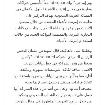
وير إيه جي\” وiot squared معاً لتأسيس شراكات
وطيدة في مجال إنترنت الأشياء لحلول الأعمال في
المملكة العربية السعودية بهدف التركيز على
تطبيقات إنترنت الأشياء المعقدة من خلال منصتها
الأحدث من نوعها، والقابلة للتطوير، وذات الإمكانات
التجارية المرنة، والمصممة لمواكبة العديد من حالات
استخدام إنترنت الأشياء.
وتعليقًا على الاتفاقية، قال المهندس عثمان الدهش،
الرئيس التنفيذي لشركة iot squared، \”يكمن
هدفنا من هذه الشراكة في جعل بيانات إنترنت
الأشياء متاحة لكافة المؤسسات بسهولة وبتكلفة
أقل، مما يمكّنها من تبني البيانات ودمجها واستخدامها
لاتخاذ قرارات مستنيرة بشكل أسرع بما يخدم
مصلحة أعمالها. ولعل من أهم مزايا هذه الشراكة أنها
تعمل على تنمية مهارات الشباب السعودي وتمكينه
من خلال برامج التدريب المتطورة في مجال إنترنت