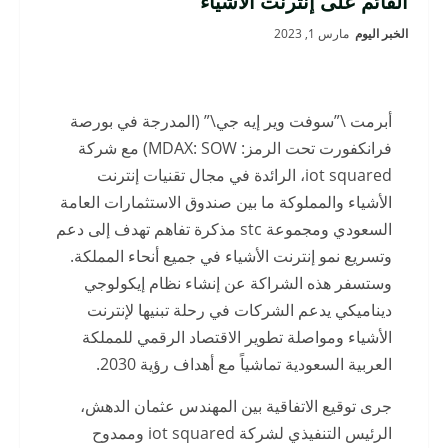
القائم على إنترنت الأشياء
الخبر اليوم
مارس 1, 2023
أبرمت \”سوفت وير إيه جي\” (المدرجة في بورصة
فرانكفورت تحت الرمز: MDAX: SOW) مع شركة
iot squared، الرائدة في مجال تقنيات إنترنت
الأشياء والمملوكة ما بين صندوق الاستثمارات العامة
السعودي ومجموعة stc مذكرة تفاهم تهدف إلى دعم
وتسريع نمو إنترنت الأشياء في جميع أنحاء المملكة.
وستسفر هذه الشراكة عن إنشاء نظام إيكولوجي
ديناميكي يدعم الشركات في رحلة تبنيها لإنترنت
الأشياء ومواصلة تطوير الاقتصاد الرقمي للمملكة
العربية السعودية تماشياً مع أهداف رؤية 2030.
جرى توقيع الاتفاقية بين المهندس عثمان الدهش،
الرئيس التنفيذي لشركة iot squared وممدوح