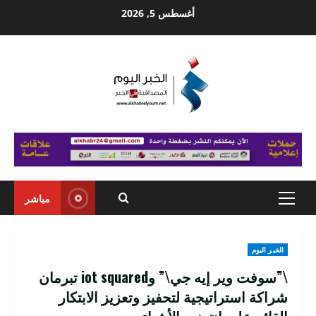
Ski
أغسطس 5, 2026
t
conten
مباشر
Primary
Menu
الخبر اليوم
\”سوفت وير إيه جي\” وiot squared تبرمان
شراكة استراتيجية لتحفيز وتعزيز الابتكار