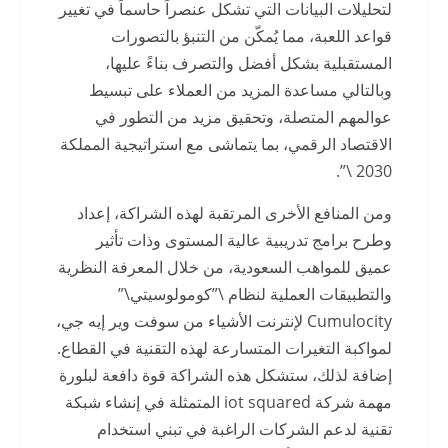
لتحليلات البيانات التي تشكل عنصراً حاسماً في تغيير
قواعد اللعبة، مما يُمكّن من التنبؤ بالتصورات
المستقبلية بشكل أفضل والتصرف بناءً عليها،
وبالتالي مساعدة المزيد من العملاء على تبسيط
عوالمهم المتصلة، وتحقيق مزيد من التطور في
الاقتصاد الرقمي، بما يتماشى مع استراتيجية المملكة
2030 \”.
ومن المنافع الأخرى المرتقبة لهذه الشراكة، إعداد
وطرح برامج تدريبية عالية المستوى وذات تأثير
عميق للمواهب السعودية، من خلال المعرفة النظرية
والتطبيقات العملية لنظام \”كومولوسيتي\”
Cumulocity لإنترنت الأشياء من سوفت وير إيه جي،
لمواكبة التغيرات المتسارعة لهذه التقنية في القطاع.
إضافة لذلك، ستشكل هذه الشراكة قوة دافعة لبلورة
مهمة شركة iot squared المتمثلة في إنشاء شبكة
تقنية لدعم الشركات الراغبة في تبني استخدام