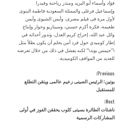
فؤاد وأسماء أبو اليزيد ومنذر رياحنة وفيدرا
وإسماعيل فرغلى والممثلة السعودية فاطمة البنوى
لأول مرة فى فيلم مصرى، وأيمن الشيوى وأيمن
طعيمة، فكرة أكرم حسني، وسيناريو وحوار وإنتاج
وائل عبد الله، إخراج كريم العدل، وتدور أحداثه في
إطار كوميدي حول فرد أمن يحلم أن يكون بطلاً مثل
\”جيمس بوند\” لكنه يفشل في ذلك من خلال تعرضه
للعديد من المواقف الكوميدية.
C
Previous:
بوتين: الرئيس الصينى زعيم عالمى ويتقن التطلع
o
للمستقبل
n
Next:
t
ناشئات الطائرة بسيتى كلوب يحققن الفوز في أولى
المشاركات الرسمية
i