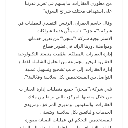
من مطوري العقارات، ما يسهم في تعزيز قدرتنا
على استهداف مختلف شرائح السوق\”.
وقال جاسم العمران، الرئيس التنفيذي للعمليات في
شركة \”منجز\”: \”ستمكّن هذه الشراكات
الاستراتيجية شركة \”منجز\” من تعزيز خدماتها
ومواصلة دورها الرائد في تطوير قطاع
إدارة العقارات بالمملكة. صُمّمت منصتنا التكنولوجية
العقارية لتوفير مجموعة من الحلول الشاملة لقطاع
إدارة العقارات، إلى جانب تشجيع وتسهيل عملية
التواصل بين المستخدمين بكل سلاسة وفعّالية\”.
تلبي شركة \”منجز\” جميع متطلبات إدارة العقارات
من خلال منصتها المركزية التي تربط بين ملاك
العقارات، والمقيمين، ومديري المرافق، ومزودي
الخدمات والبائعين بكل سلاسة. ويتسنى
للمستخدمين التحكم في عمليات الصيانة بصورة
كاملة والإشراف على مراحلها من البداية إلى النهاية،