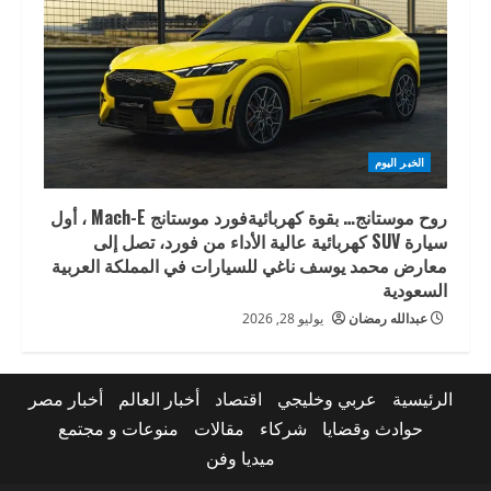
الخبر اليوم
روح موستانج… بقوة كهربائيةفورد موستانج Mach-E ، أول
سيارة SUV كهربائية عالية الأداء من فورد، تصل إلى
معارض محمد يوسف ناغي للسيارات في المملكة العربية
السعودية
عبدالله رمضان
يوليو 28, 2026
الرئيسية
عربي وخليجي
اقتصاد
أخبار العالم
أخبار مصر
حوادث وقضايا
شركاء
مقالات
منوعات و مجتمع
ميديا وفن