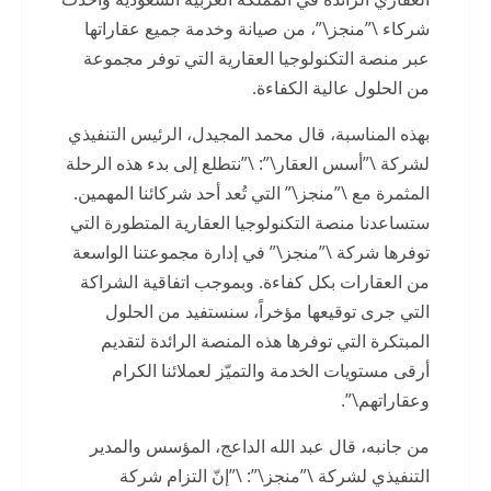
شركاء \”منجز\”، من صيانة وخدمة جميع عقاراتها
عبر منصة التكنولوجيا العقارية التي توفر مجموعة
من الحلول عالية الكفاءة.
بهذه المناسبة، قال محمد المجيدل، الرئيس التنفيذي
لشركة \”أسس العقار\”: \”نتطلع إلى بدء هذه الرحلة
المثمرة مع \”منجز\” التي تُعد أحد شركائنا المهمين.
ستساعدنا منصة التكنولوجيا العقارية المتطورة التي
توفرها شركة \”منجز\” في إدارة مجموعتنا الواسعة
من العقارات بكل كفاءة. وبموجب اتفاقية الشراكة
التي جرى توقيعها مؤخراً، سنستفيد من الحلول
المبتكرة التي توفرها هذه المنصة الرائدة لتقديم
أرقى مستويات الخدمة والتميّز لعملائنا الكرام
وعقاراتهم\”.
من جانبه، قال عبد الله الداعج، المؤسس والمدير
التنفيذي لشركة \”منجز\”: \”إنّ التزام شركة