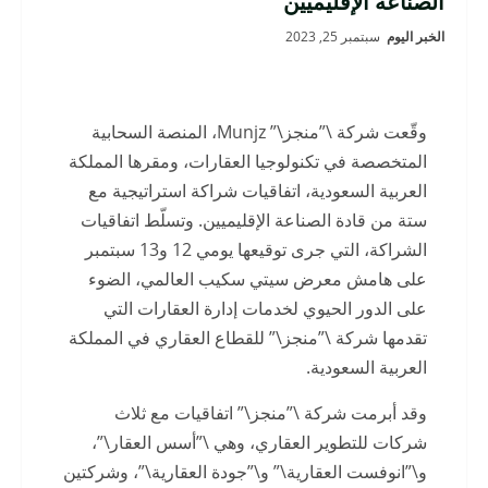
الصناعة الإقليميين
الخبر اليوم
سبتمبر 25, 2023
وقّعت شركة \”منجز\” Munjz، المنصة السحابية
المتخصصة في تكنولوجيا العقارات، ومقرها المملكة
العربية السعودية، اتفاقيات شراكة استراتيجية مع
ستة من قادة الصناعة الإقليميين. وتسلّط اتفاقيات
الشراكة، التي جرى توقيعها يومي 12 و13 سبتمبر
على هامش معرض سيتي سكيب العالمي، الضوء
على الدور الحيوي لخدمات إدارة العقارات التي
تقدمها شركة \”منجز\” للقطاع العقاري في المملكة
العربية السعودية.
وقد أبرمت شركة \”منجز\” اتفاقيات مع ثلاث
شركات للتطوير العقاري، وهي \”أسس العقار\”،
و\”انوفست العقارية\” و\”جودة العقارية\”، وشركتين