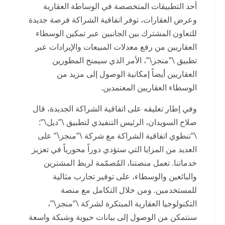
أحد التطبيقات المتخصصة في الوساطة العقارية
وعرض العقارات، توفر اتفاقية الشراكة فرصة جديدة
للتعاون المشترك بين الجانبين عبر تمكين الوسطاء
العقاريين من رفع معدلات المبيعات والإيرادات عبر
تطبيق \”منجز\”، الأمر الذي سيمنح المطورين
العقاريين أيضاً إمكانية الوصول إلى مزيد من
الوسطاء العقاريين المعتمدين.
وفي إطار تعليقه على اتفاقية الشراكة الجديدة، قال
صلاح السويدان، الرئيس التنفيذي لتطبيق \”ديل\”:
\”تنطوي اتفاقية الشراكة مع شركة \”منجز\” على
العديد من المزايا التي ستؤدي دوراً محورياً في تعزيز
خدماتنا. تعمل منصتنا، المُصمّمة لربط المشترين
والبائعين والوسطاء، على توفير تجارب مثالية
للمستخدمين. ومن خلال التكامل مع منصة
التكنولوجيا العقارية المبتكرة لشركة \”منجز\”،
سنتمكن من الوصول إلى بيانات حيوية وشبكة واسعة