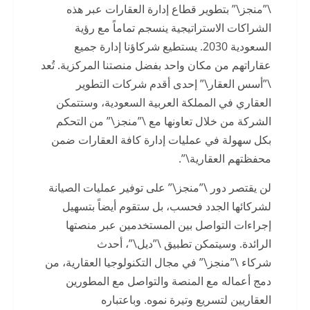
\”منجز\” بتطوير قطاع إدارة العقارات عبر هذه
الشراكات الاستراتيجية ينسجم تماماً مع رؤية
السعودية 2030. يستطيع شركاؤنا إدارة جميع
عقاراتهم من مكان واحد بفضل منصتنا المركزية. تُعد
\”أسس العقار\” إحدى أقدم شركات التطوير
العقاري في المملكة العربية السعودية، وستتمكن
الشركة من خلال تعاونها مع \”منجز\” من التحكم
بكل سهولة في عمليات إدارة كافة العقارات ضمن
محفظتهم العقارية\”.
لن يقتصر دور \”منجز\” على توفير عمليات الصيانة
لشركائها الجدد فحسب، بل ستقوم أيضاً بتسهيل
إجراءات التواصل بين المستخدمين عبر منصتها
الرائدة. وسيتمكن تطبيق \”ديل\”، أحدث
شركاء \”منجز\” في مجال التكنولوجيا العقارية، من
دمج أعماله مع المنصة والتواصل مع المطورين
العقاريين لتسريع وتيرة نموه. وباعتباره