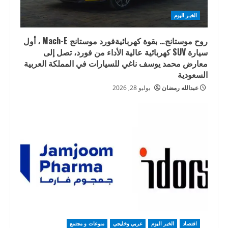
الخبر اليوم
روح موستانج… بقوة كهربائيةفورد موستانج Mach-E ، أول
سيارة SUV كهربائية عالية الأداء من فورد، تصل إلى
معارض محمد يوسف ناغي للسيارات في المملكة العربية
السعودية
عبدالله رمضان
يوليو 28, 2026
اقتصاد
الخبر اليوم
عربي وخليجي
منوعات و مجتمع