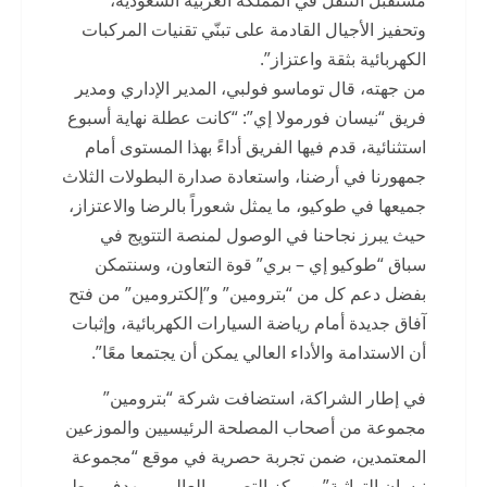
مستقبل التنقل في المملكة العربية السعودية،
وتحفيز الأجيال القادمة على تبنّي تقنيات المركبات
الكهربائية بثقة واعتزاز”.
من جهته، قال توماسو فولبي، المدير الإداري ومدير
فريق “نيسان فورمولا إي”: “كانت عطلة نهاية أسبوع
استثنائية، قدم فيها الفريق أداءً بهذا المستوى أمام
جمهورنا في أرضنا، واستعادة صدارة البطولات الثلاث
جميعها في طوكيو، ما يمثل شعوراً بالرضا والاعتزاز،
حيث يبرز نجاحنا في الوصول لمنصة التتويج في
سباق “طوكيو إي – بري” قوة التعاون، وسنتمكن
بفضل دعم كل من “بترومين” و”إلكترومين” من فتح
آفاق جديدة أمام رياضة السيارات الكهربائية، وإثبات
أن الاستدامة والأداء العالي يمكن أن يجتمعا معًا”.
في إطار الشراكة، استضافت شركة “بترومين”
مجموعة من أصحاب المصلحة الرئيسيين والموزعين
المعتمدين، ضمن تجربة حصرية في موقع “مجموعة
نيسان التراثية” ومركز التصميم العالمي، بهدف ربط