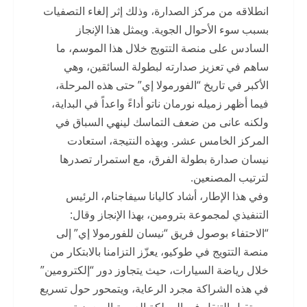
انطلاقه من مركز الصدارة، وذلك إثر إلغاء التصفيات
بسبب سوء الأحوال الجوية. ويمثل هذا الإنجاز
السادس على منصة التتويج خلال هذا الموسم، ما
ساهم في تعزيز صدارته لبطولة السائقين، وهي
الأكبر في تاريخ “الفورمولا إي” حتى هذه المرحلة،
فيما أظهر زميله نورمان ناتو أداءً واعداً في البداية،
ولكنه عانى من ضعف التماسك لينهي السباق في
المركز الخامس عشر. وبهذه النتيجة، استعادت
نيسان صدارة بطولة الفرق، مع استمرار تصدرها
لترتيب المصنعين.
وفي هذا الإطار، أشاد كاليانا سيفاجنام، الرئيس
التنفيذي لمجموعة بترومين، بهذا الإنجاز وقال:
“الاحتفاء بوصول فريق “نيسان للفورمولا إي” إلى
منصة التتويج في طوكيو، يعزّز التزامنا بالابتكار من
خلال رياضة السيارات، حيث يتجاوز دور “إلكترومين”
في هذه الشراكة مجرد الرعاية، ويتمحور حول تسريع