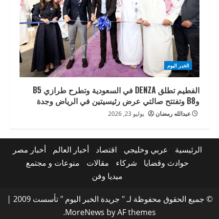
الخبر اليوم
الفطيم تطلق DENZA في السعودية وتطرح طرازي B5
وB8 وتفتتح صالتي عرض رئيسيتين في الرياض وجدة
عبدالله رمضان
يوليو 23, 2026
الرئيسية
عربي وخليجي
اقتصاد
أخبار العالم
أخبار مصر
حوادث وقضايا
شركاء
مقالات
منوعات و مجتمع
ميديا وفن
© جميع الحقوق محفوظة لـ " جريدة الخبر اليوم " تأسست 2009
|
MoreNews
by AF themes.