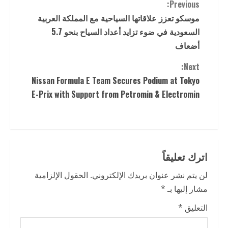
C
Previous:
موسكو تعزز علاقاتها السياحية مع المملكة العربية
o
السعودية في ضوء تزايد أعداد السياح بنحو 5.7
n
أضعاف
t
Next:
Nissan Formula E Team Secures Podium at Tokyo
i
E-Prix with Support from Petromin & Electromin
n
u
e
اترك تعليقاً
R
لن يتم نشر عنوان بريدك الإلكتروني.
الحقول الإلزامية
مشار إليها بـ
*
e
التعليق
*
a