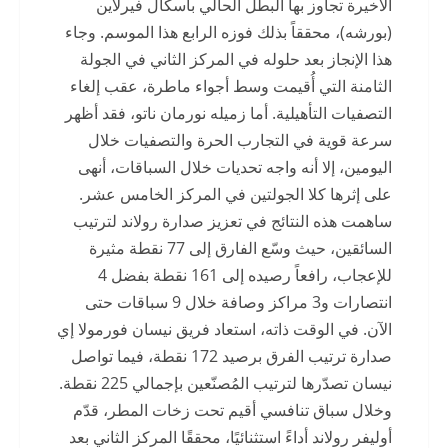
الأخيرة تجاوز بها البطل الحالي باسكال فيرلاين
(بورشه)، محققاً بذلك فوزه الرابع هذا الموسم. وجاء
هذا الإنجاز بعد حلوله في المركز الثاني في الجولة
الثامنة التي أُقيمت وسط أجواء ماطرة، عقب إلغاء
التصفيات التأهيلية. أما زميله نورمان ناتو، فقد أظهر
سرعة قوية في التجارب الحرة والتصفيات خلال
اليومين، إلا أنه واجه تحديات خلال السباقات، أنهى
على إثرها كلا الجولتين في المركز الخامس عشر.
ساهمت هذه النتائج في تعزيز صدارة رولاند لترتيب
السائقين، حيث وسّع الفارق إلى 77 نقطة مثيرة
للإعجاب، رافعاً رصيده إلى 161 نقطة بفضل 4
انتصارات و3 مراكز وصافة خلال 9 سباقات حتى
الآن. في الوقت ذاته، استعاد فريق نيسان فورمولا إي
صدارة ترتيب الفرق برصيد 172 نقطة، فيما تواصل
نيسان تصدّرها لترتيب المُصنّعين بإجمالي 225 نقطة.
وخلال سباق تنافسي أقيم تحت زخات المطر، قدّم
أوليفر رولاند أداءً استثنائيًا، محققًا المركز الثاني بعد