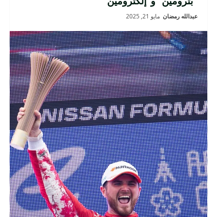
“بترومين” و”إلكترومين”
عبدالله رمضان
مايو 21, 2025