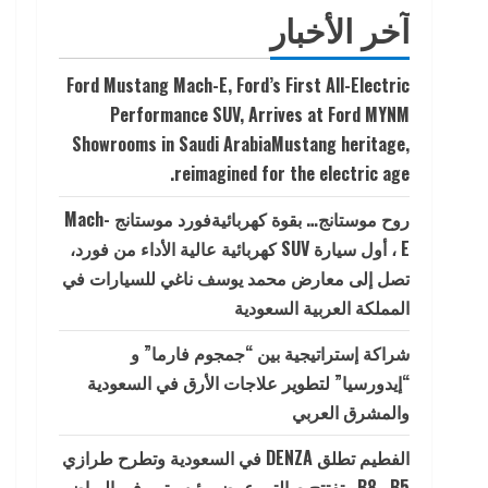
آخر الأخبار
Ford Mustang Mach-E, Ford’s First All-Electric
Performance SUV, Arrives at Ford MYNM
Showrooms in Saudi ArabiaMustang heritage,
reimagined for the electric age.
روح موستانج… بقوة كهربائيةفورد موستانج Mach-
E ، أول سيارة SUV كهربائية عالية الأداء من فورد،
تصل إلى معارض محمد يوسف ناغي للسيارات في
المملكة العربية السعودية
شراكة إستراتيجية بين “جمجوم فارما” و
“إيدورسيا” لتطوير علاجات الأرق في السعودية
والمشرق العربي
الفطيم تطلق DENZA في السعودية وتطرح طرازي
B5 وB8 وتفتتح صالتي عرض رئيسيتين في الرياض