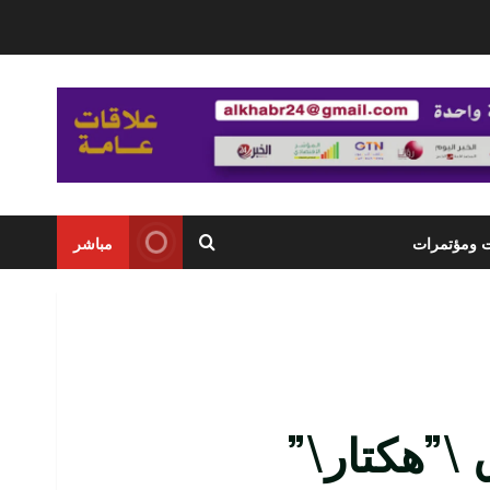
ت ومؤتمرات
مباشر
L: إطلاق \”هكتار\”