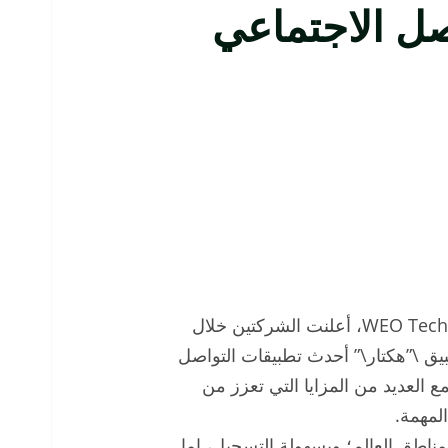
ل الاجتماعي
بشراكة سعودية صينية بين Camel lab و WEO Technology، أعلنت الشركتين خلال
ؤتمر LEAP23 إطلاقهما لتطبيق \”هكتار\” أحدث تطبيقات التواصل
 العديد من المزايا التي تعزز من
لمهمة.
مناطق العالم؛ وبسهولة التسجيل، إما