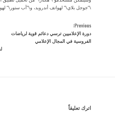
\”جوجل بلاي\” لهواتف أندرويد، و\”آب ستور\” لهو
C
Previous:
دورة الإعلاميين ترسي دعائم قوية لرياضات
o
الفروسية في المجال الإعلامي
n
ل
t
i
n
u
e
اترك تعليقاً
R