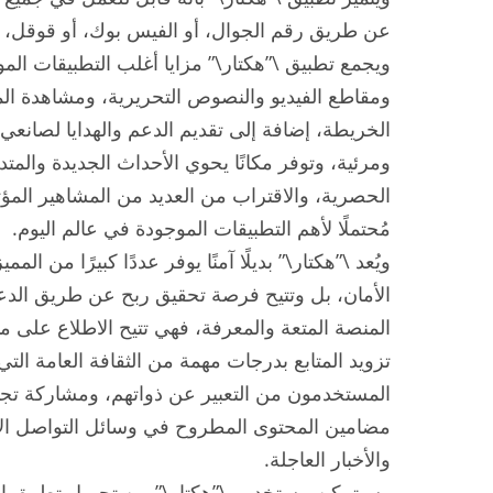
عن طريق رقم الجوال، أو الفيس بوك، أو قوقل، أ
ويجمع تطبيق \”هكتار\” مزايا أغلب التطبيقات ال
ومقاطع الفيديو والنصوص التحريرية، ومشاهدة ال
الخريطة، إضافة إلى تقديم الدعم والهدايا لصانع
ومرئية، وتوفر مكانًا يحوي الأحداث الجديدة والمتد
الحصرية، والاقتراب من العديد من المشاهير المؤثر
مُحتملًا لأهم التطبيقات الموجودة في عالم اليوم.
ويُعد \”هكتار\” بديلًا آمنًا يوفر عددًا كبيرًا من
الأمان، بل وتتيح فرصة تحقيق ربح عن طريق الدع
المنصة المتعة والمعرفة، فهي تتيح الاطلاع على 
تزويد المتابع بدرجات مهمة من الثقافة العامة ال
المستخدمون من التعبير عن ذواتهم، ومشاركة تجا
مضامين المحتوى المطروح في وسائل التواصل الاج
والأخبار العاجلة.
وسيتمكن مستخدمو \”هكتار\” من تحميل تطبيق ال