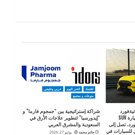
اقتصاد
الخبر اليوم
عربي وخليجي
منوعات و مجتمع
ئيةفورد
شراكة إستراتيجية بين “جمجوم فارما” و
موستانج Mach-E ، أول سيارة SUV
“إيدورسيا” لتطوير علاجات الأرق في
فورد، تصل إلى
السعودية والمشرق العربي
للسيارات في
حاتم محمد
يوليو 27, 2026