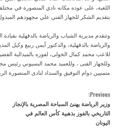
اللعبة، على عوده مكانه نادي المنصورة في مختلف
بتقديم الشكر للجهاز الفني علي مجهودهم المبذول
وتتقدم مديرية الشباب والرياضة بالدقهلية بقيادة 
والرياضة بالدقهلية، والدكتور أيمن ربيع وكيل المدي
للاعب محمد كمال الخولى، لفوزه بالميدالية الفضية 
وللجهاز الفنى ، وللعميد محمد البسيوني رئيس مج
متمنيين دوام التوفيق والسداد لنادى المنصورة الر
C
Previous:
وزير الرياضة يهنئ السباحة المصرية بالإنجاز
o
التاريخي بالفوز بذهبية كأس العالم في
n
اليونان
t