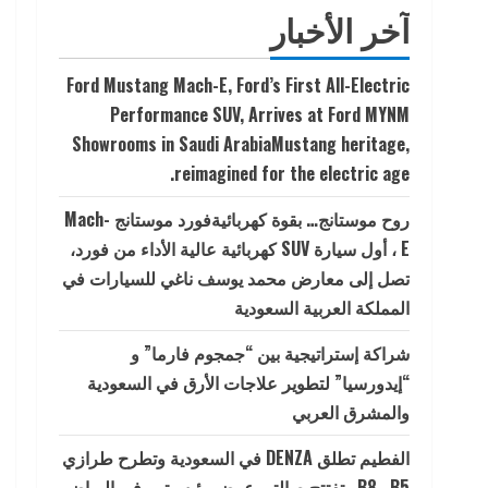
آخر الأخبار
Ford Mustang Mach-E, Ford’s First All-Electric
Performance SUV, Arrives at Ford MYNM
Showrooms in Saudi ArabiaMustang heritage,
reimagined for the electric age.
روح موستانج… بقوة كهربائيةفورد موستانج Mach-
E ، أول سيارة SUV كهربائية عالية الأداء من فورد،
تصل إلى معارض محمد يوسف ناغي للسيارات في
المملكة العربية السعودية
شراكة إستراتيجية بين “جمجوم فارما” و
“إيدورسيا” لتطوير علاجات الأرق في السعودية
والمشرق العربي
الفطيم تطلق DENZA في السعودية وتطرح طرازي
B5 وB8 وتفتتح صالتي عرض رئيسيتين في الرياض