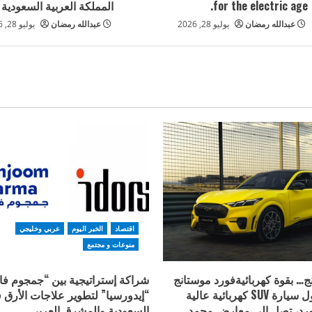
for the electric age.
المملكة العربية السعودية
عبدالله رمضان
يوليو 28, 2026
عبدالله رمضان
يوليو 28, 2026
اقتصاد
الخبر اليوم
عربي وخليجي
منوعات و مجتمع
… بقوة كهربائيةفورد موستانج
شراكة إستراتيجية بين “جمجوم فار
Mach-E ، أول سيارة SUV كهربائية عالية
“إيدورسيا” لتطوير علاجات الأرق 
فورد، تصل إلى معارض محمد
السعودية والمشرق العربي