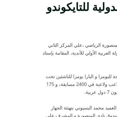
ولية للتايكوندو
نصورة الرياضي ،علي المركز الثاني
 العربية الأولي للأندية، المقامة بإستاد
 للبومزا و البارا بومزا للناشئين تحت
14 سنة والناشئين تحت 17 سنة،بمشاركة 1150 لاعب ولاعبة في 2400 مسابقة، و 175
بية.
عميد محمد البسيوني بتهنئة الجهاز
صندوق نادي المنصورة و المشرف على