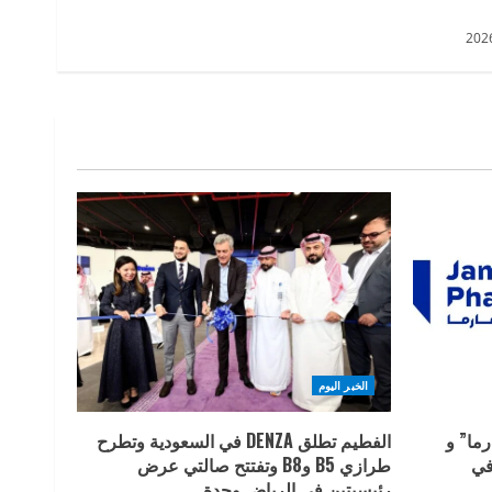
الخبر اليوم
ما” و
الفطيم تطلق DENZA في السعودية وتطرح
في
طرازي B5 وB8 وتفتتح صالتي عرض
رئيسيتين في الرياض وجدة