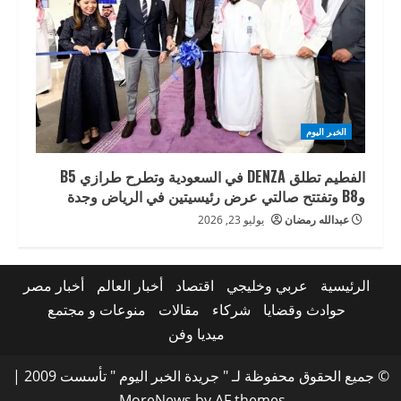
الخبر اليوم
الفطيم تطلق DENZA في السعودية وتطرح طرازي B5
وB8 وتفتتح صالتي عرض رئيسيتين في الرياض وجدة
عبدالله رمضان
يوليو 23, 2026
الرئيسية
عربي وخليجي
اقتصاد
أخبار العالم
أخبار مصر
حوادث وقضايا
شركاء
مقالات
منوعات و مجتمع
ميديا وفن
© جميع الحقوق محفوظة لـ " جريدة الخبر اليوم " تأسست 2009
|
MoreNews
by AF themes.