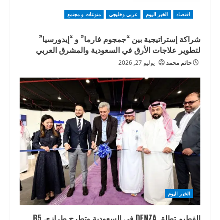
اقتصاد
الخبر اليوم
عربي وخليجي
منوعات و مجتمع
شراكة إستراتيجية بين “جمجوم فارما” و “إيدورسيا”
لتطوير علاجات الأرق في السعودية والمشرق العربي
حاتم محمد
يوليو 27, 2026
الخبر اليوم
الفطيم تطلق DENZA في السعودية وتطرح طرازي B5