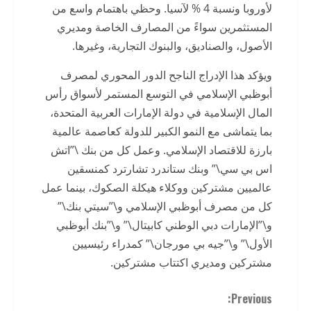
لأوروبا ونسبة 4 % لآسيا. وحظي باهتمام واسع من
المستثمرين سواءً من المصارف الخاصة ومديري
الأصول، والصناديق، والبنوك التجارية، وغيرها.
ويؤكد هذا الإدراج الناجح الدور المحوري لمصرف
أبوظبي الإسلامي في التوسع المستمر لأسواق رأس
المال الإسلامية في دولة الإمارات العربية المتحدة،
بما يتماشى مع النمو الكبير للدولة كعاصمة عالمية
بارزة للاقتصاد الإسلامي. وعمل كل من بنك \”اتش
اس بي سي\” وبنك ستاندرد تشارترد كمنسقين
عالميين مشتركين ووكلاء هيكلة الصكوك، بينما عمل
كل من مصرف أبوظبي الإسلامي و\”سيتي بنك\”
و\”الإمارات دبي الوطني كابيتال\” و\”بنك أبوظبي
الأول\” و\”جيه بي مورجان\” كمدراء رئيسيين
مشتركين ومديري اكتتاب مشتركين.
C
Previous: