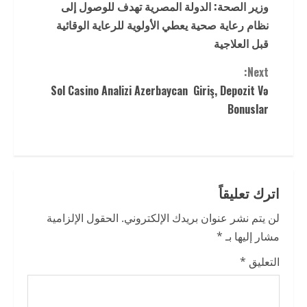
وزير الصحة: الدولة المصرية تهدف للوصول إلى
o
نظام رعاية صحية يعطي الأولوية للرعاية الوقائية
n
قبل العلاجية
t
Next:
Sol Casino Analizi Azerbaycan ️ Giriş, Depozit Və
i
Bonuslar ️
n
u
e
اترك تعليقاً
R
لن يتم نشر عنوان بريدك الإلكتروني.
الحقول الإلزامية
مشار إليها بـ
*
e
التعليق
*
a