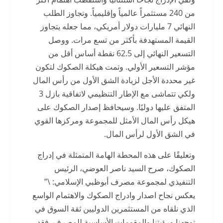
من 240 مستثمراً عالمياً وإقليمياً. وتجاوز الطلب
النهائي 7 مليارات دولار أمريكي، مما جعله يتجاوز
القيمة المستهدفة بأكثر من تسع مرات. ووصل
التسعير النهائي إلى 62.5 نقطة أساس أقل من
مؤشر التسعير الأولي. وتمت هيكلة الصكوك لتكون
غير محددة الأجل لزيادة الشق الأول من رأس المال
ولكي تتماشى مع الإطار التنظيمي لاتفاقية بازل 3
المتفق عليها دوليًا. وسيحافظ إصدار الصكوك على
هيكل رأس المال الأمثل للمجموعة ومركزها القوي
في الشق الأول لرأس المال.
وتعليقًا على هذه المحطة الهامة المتمثلة في إدراج
الصكوك، صرح السيد ناصر العوضي، الرئيس
التنفيذي لمجموعة مصرف أبوظبي الإسلامي: \”
يعكس نجاح اصدار وادراج الصكوك والاهتمام الواسع
الذي نلقاه من المستثمرين الدوليين ثقة السوق في
توجهنا ورؤيتنا والمقومات الأساسية للمصرف. فقد