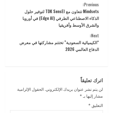
C
Previous:
Mindsets تتعاون مع TDK SensEI لتوفير حلول
o
الذكاء الاصطناعي الطرفي (Edge AI) في أوروبا
n
والشرق الأوسط وأفريقيا
t
Next:
“الكيميائية السعودية” تختتم مشاركتها في معرض
i
الدفاع العالمي 2026
n
u
e
اترك تعليقاً
R
لن يتم نشر عنوان بريدك الإلكتروني.
الحقول الإلزامية
مشار إليها بـ
*
e
التعليق
*
a