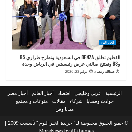
الخبر اليوم
الفطيم تطلق DENZA في السعودية وتطرح طرازي B5
وB8 وتفتتح صالتي عرض رئيسيتين في الرياض وجدة
عبدالله رمضان
يوليو 23, 2026
الرئيسية
عربي وخليجي
اقتصاد
أخبار العالم
أخبار مصر
حوادث وقضايا
شركاء
مقالات
منوعات و مجتمع
ميديا وفن
© جميع الحقوق محفوظة لـ " جريدة الخبر اليوم " تأسست 2009
|
MoreNews
by AF themes.