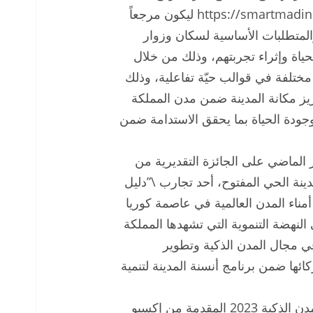
الإلكتروني: https://smartmadinah.city/city-experience-playbook ليكون مرجعاً
متطلبات الأساسية لسكان وزوار
حياة وإثراء تجربتهم، وذلك من خلال
14 تجربة وسلوكًا يوميًا عبر 8 فئات مختلفة في قوالب حيّة تفاعلية، وذلك
يز مكانة المدينة ضمن مدن المملكة
وجودة الحياة بما يحقق الاستدامة ضمن
الماضي على الجائزة التقديرية من
نة الحي المفتوح، أحد تجارب \”دليل
ناء المدن العالمية في عاصمة كوريا
لى النهضة التنموية التي تشهدها المملكة
 مجال المدن الذكية وتطوير
كائها ضمن برنامج أنسنة المدينة لتنمية
يُذكر أن جوائز مشاريع التحول الرقمي العالمية للمدن الذكية 2023 المقدمة من إكسبو