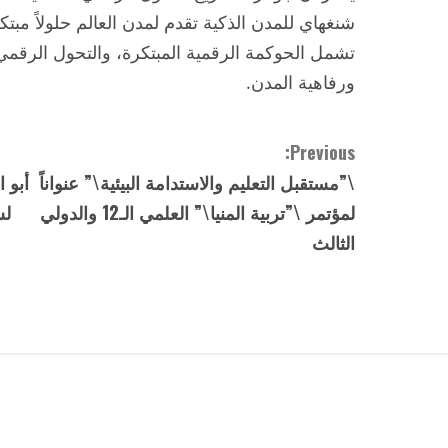
تشمل الحوكمة الرقمية المبتكرة، والتحول الرقمي،
ورفاهية المدن.
C
Previous:
\”مستقبل التعليم والاستدامة البيئية\” عنواناً
أبو 
o
لمؤتمر \”تربية المنيا\” العلمي الـ12 والدولي
لس
n
الثالث
t
i
n
u