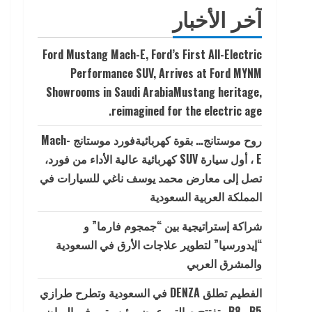
آخر الأخبار
Ford Mustang Mach-E, Ford’s First All-Electric
Performance SUV, Arrives at Ford MYNM
Showrooms in Saudi ArabiaMustang heritage,
reimagined for the electric age.
روح موستانج… بقوة كهربائيةفورد موستانج Mach-
E ، أول سيارة SUV كهربائية عالية الأداء من فورد،
تصل إلى معارض محمد يوسف ناغي للسيارات في
المملكة العربية السعودية
شراكة إستراتيجية بين “جمجوم فارما” و
“إيدورسيا” لتطوير علاجات الأرق في السعودية
والمشرق العربي
الفطيم تطلق DENZA في السعودية وتطرح طرازي
B5 وB8 وتفتتح صالتي عرض رئيسيتين في الرياض