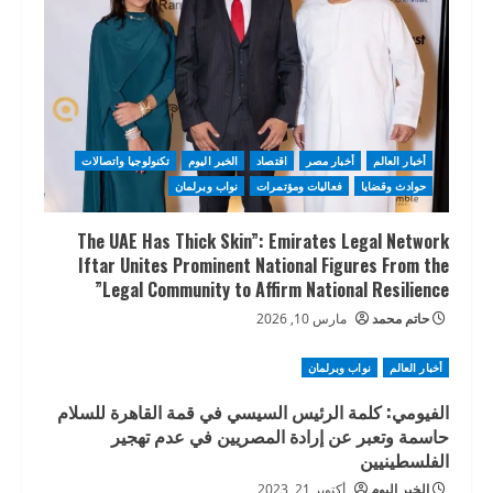
أخبار العالم
أخبار مصر
اقتصاد
الخبر اليوم
تكنولوجيا واتصالات
حوادث وقضايا
فعاليات ومؤتمرات
نواب وبرلمان
The UAE Has Thick Skin”: Emirates Legal Network
Iftar Unites Prominent National Figures From the
Legal Community to Affirm National Resilience”
حاتم محمد
مارس 10, 2026
أخبار العالم
نواب وبرلمان
الفيومي: كلمة الرئيس السيسي في قمة القاهرة للسلام
حاسمة وتعبر عن إرادة المصريين في عدم تهجير
الفلسطينيين
الخبر اليوم
أكتوبر 21, 2023