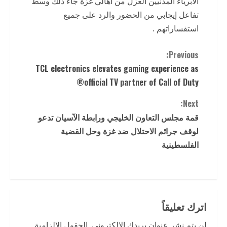
الأبرياء المدنيين العزل من أهالي غزة جاء ذلك وسط
تفاعل إيجابي من الحضور والرد على جميع
استفساراتهم .
C
Previous:
TCL electronics elevates gaming experience as
o
official TV partner of Call of Duty®
n
Next:
t
قمة مجلس التعاون الخليجي ورابطة الآسيان تدعو
لوقف جرائم الاحتلال ضد غزة وحل القضية
i
الفلسطينية
n
u
e
اترك تعليقاً
لن يتم نشر عنوان بريدك الإلكتروني.
الحقول الإلزامية