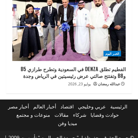
الخبر اليوم
الفطيم تطلق DENZA في السعودية وتطرح طرازي B5
وB8 وتفتتح صالتي عرض رئيسيتين في الرياض وجدة
عبدالله رمضان
يوليو 23, 2026
الرئيسية
عربي وخليجي
اقتصاد
أخبار العالم
أخبار مصر
حوادث وقضايا
شركاء
مقالات
منوعات و مجتمع
ميديا وفن
© جميع الحقوق محفوظة لـ " جريدة الخبر اليوم " تأسست 2009
|