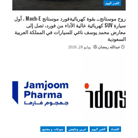
الخبر اليوم
روح موستانج… بقوة كهربائيةفورد موستانج Mach-E ، أول
سيارة SUV كهربائية عالية الأداء من فورد، تصل إلى
معارض محمد يوسف ناغي للسيارات في المملكة العربية
السعودية
عبدالله رمضان
يوليو 28, 2026
اقتصاد
الخبر اليوم
عربي وخليجي
منوعات و مجتمع