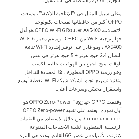
التجارب الذكية والمتصلة في المستقبل.
وعلى سبيل المثال في \”الإنتاجية الذكية\” ، وسعت
OPPO أكثر من حافظاتها لمنتجات تكنولوجيا
الاتصالات. OPPO Wi-Fi 6 Router AX5400 هو أول
جهاز توجيه Wi-Fi من OPPO ، ويدعم معيار Wi-Fi 6
AX5400 ، وهو قادر على توفير إشارة Wi-Fi ثنائية
النطاق 2.4 جيجا هرتز + 5 جيجا هرتز في نفس
الوقت. يتيح الجمع بين الهوائيات عالية الكسب
وخوارزمية OPPO المطورة ذاتيًا المضادة للتداخل
وتقنية تسريع اتجاه الشبكة شبكة Wi-Fi بتغطية أوسع
واستقرار محسّن وسرعات أعلى.
وقدمت OPPO جهازOPPO Zero-Power Tag هو
أول نموذج يعتمد على تقنية OPPO Zero-power
Communication. من خلال الاستفادة من التقنيات
الرئيسية المتطورة لتلبية الاحتياجات المتنوعة
لإنترنت الأشياء في عصر 6G القادم. وهذه هي المرة