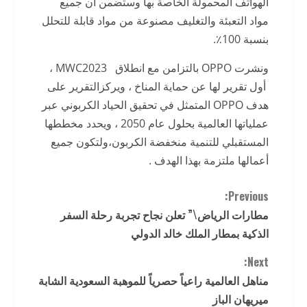
الهواتف المحمولة الخاصة بها وستضمن أن جميع
مواد التعبئة والتغليف مصنوعة من مواد قابلة للتحلل
بنسبة 100٪.
ونشرت OPPO بالتزامن مع انطلاق MWC2023 ،
أول تقرير لها عن حماية المناخ ، ويركزالتقرير على
هدف OPPO المتمثل في تحقيق الحياد الكربوني عبر
عملياتها العالمية بحلول عام 2050 ، ويحدد مخططها
المستقبلي للتنمية منخفضة الكربون،ولتكون جميع
أعمالها ملتزمة بهذا الهدف .
C
Previous:
مطارات الرياض\” تعلن نجاح تجربة رحلة السفر
o
الذكية بمطار الملك خالد الدولي
n
Next:
t
مناهل العالمية راعياً حصرياً للموهبة السعودية الشابة
ميريهان الباز