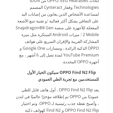
أبحاث OPPO: EEG Hearables من IDUN
Technologies وقفاز Cynteract المصمم
لمساعدة الأشخاص الذين يعانون من إصابات اليد
على التعافي بشكل أكثر فعالية ؛و تقنية تتبع الأشعة
المعجلة للأجهزة على منصة Snapdragon®8 Gen
2 Mobile ؛ ميزات Android المبتكرة مثل ميزة
المشاركة القريبة والإقران السريع على هواتف
OPPO الذكية الرائدة ، ومسارات Google One و
YouTube Premium لمدة تصل إلى 6 أشهر ، مع
أجهزة OPPO المحددة.
OPPO Find N2 Flip
سيكون الخيار الأول
للمستخدمين مع تجربة الطي العمودي
يعد OPPO Find N2 Flip ، أول هاتف قابل للطي
عموديًا من OPPO تم إطلاقه مؤخرًا عالميًا في لندن
، وأصبح نقطة جذب رئيسية لـ OPPO. وتم اختيار
OPPO Find N2 Flip و Find N2 كهواتف ذكية