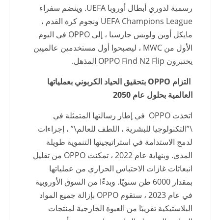
رسمية لدوري أبطال أوروبا UEFA. وينضم سفراء
UEFA Champions League ونجوم كرة القدم ،
مايكل أوين ولويس جارسيا ، إلى OPPO في اليوم
الأول من MWC ، ليصبحوا أول مستخدمين عالميين
يختبرون OPPO Find N2 Flip المذهل.
التزام
OPPO
بتحقيق الحياد الكربوني بعملياتها
العالمية بحلول عام 2050
اتخذت OPPO في إطار رسالتها المتمثلة في
\”التكنولوجيا للبشرية ، اللطف للعالم\” ، إجراءات
لدمج الاستدامة في استراتيجيتها التنموية طويلة
المدى. وبنهاية عام 2022 ، تمكنت OPPO من تقليل
انبعاثات غازات الاحتباس الحراري من عملياتها
بمقدار 6000 طن سنويًا. وبدءًا من السوق الأوروبية
في عام 2023 ، ستقوم OPPO بإزالة جميع المواد
البلاستيكية تقريبًا من العبوة الخارجية لمنتجات